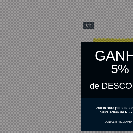
-6%
GAN
5%
de DESC
Válido para primeira c
valor acima de R$ 9
CONSULTE REGULAMEN
Bala Milho Verde Cremosa 5