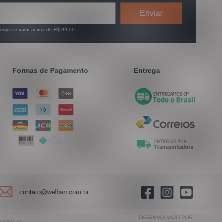
compra e valor acima de R$ 99,00
Formas de Pagamento
Entrega
contato@welban.com.br