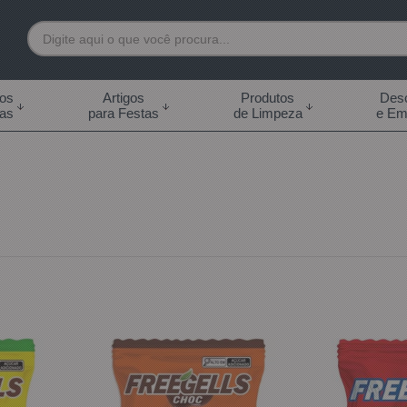
7892
tos
Artigos
Produtos
Desc
das
para Festas
de Limpeza
e Em
 99855-7892
.br
0h às 18:00h Sábados -
s 14:00h