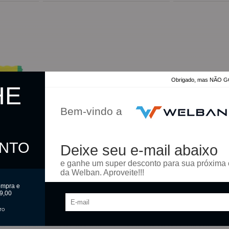
Obrigado, mas NÃO
HE
Bem-vindo a
ONTO
Deixe seu e-mail abaixo
e ganhe um super desconto para sua próxima
da Welban. Aproveite!!!
ompra e
9,00
TO
00g Pocket