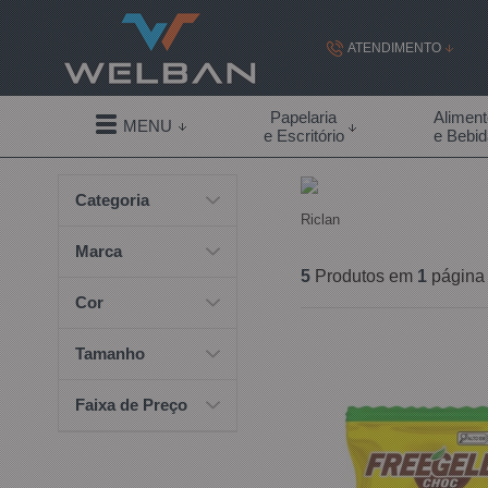
ATENDIMENTO
(19) 99855-
Papelaria
Alimen
MENU
e Escritório
e Bebi
(19)
Categoria
contato@welban.com
Riclan
Segunda à sexta - 08:3
Marca
09:00h à
5
Produtos em
1
página
Cor
Tamanho
Faixa de Preço