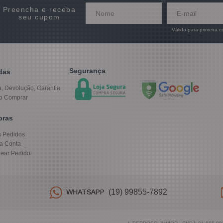
Preencha e receba
seu cupom
Válido para primeira 
Segurança
das
a, Devolução, Garantia
o Comprar
pras
 Pedidos
a Conta
rear Pedido
(19) 99855-7892