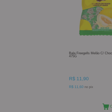
Bala Freegells Melão C/ Cho
475G
R$ 11,90
R$ 11,60
no pix
C