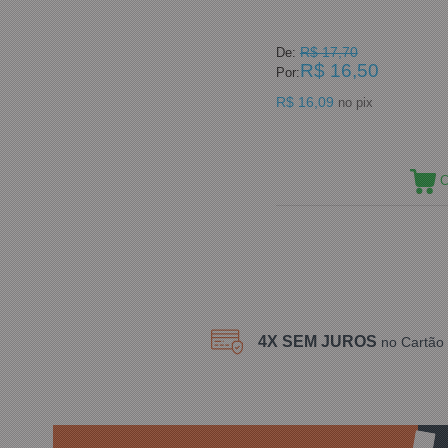
R$ 17,70
De:
R$ 16,50
Por:
R$ 16,09
no pix
C
4X SEM JUROS
no Cartão 