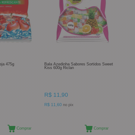
eja 475g
Bala Azedinha Sabores Sortidos Sweet
Kiss 600g Riclan
R$ 11,90
R$ 11,60
no pix
Comprar
Comprar