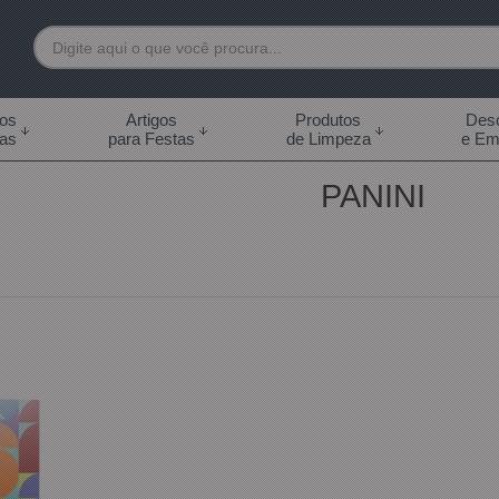
7892
tos
Artigos
Produtos
Desc
das
para Festas
de Limpeza
e Em
 99855-7892
PANINI
.br
0h às 18:00h Sábados -
s 14:00h