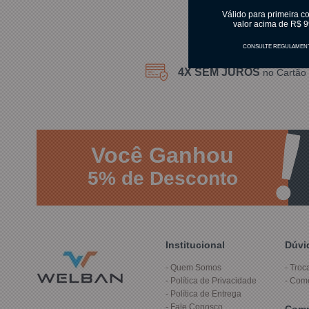
Válido para primeira c
valor acima de R$ 9
CONSULTE REGULAMEN
4X SEM JUROS
no Cartão 
Você
Ganhou
5%
de Desconto
Institucional
Dúvi
Quem Somos
Troc
Política de Privacidade
Com
Política de Entrega
Fale Conosco