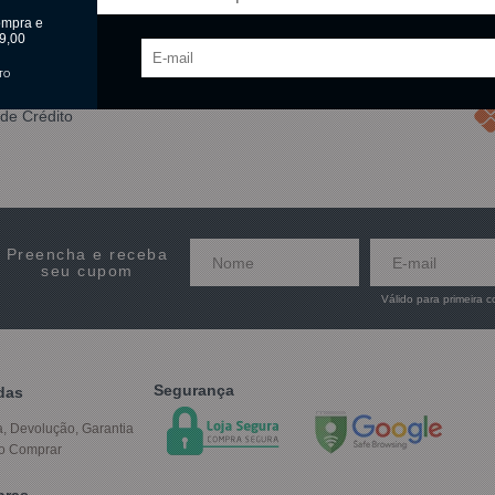
ompra e
9,00
TO
de Crédito
Preencha e receba
seu cupom
Válido para primeira 
Segurança
das
a, Devolução, Garantia
o Comprar