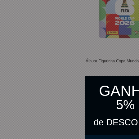
Álbum Figurinha Copa Mundo
GAN
R$ 26,90
5%
R$ 26,23
no pix
de DESC
C