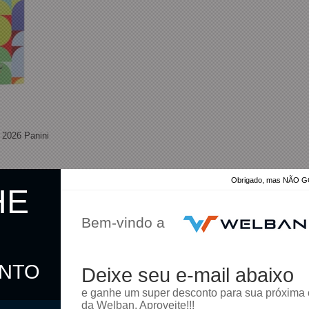
 2026 Panini
Obrigado, mas NÃO
HE
Bem-vindo a
ONTO
Deixe seu e-mail abaixo
omprar
e ganhe um super desconto para sua próxima
da Welban. Aproveite!!!