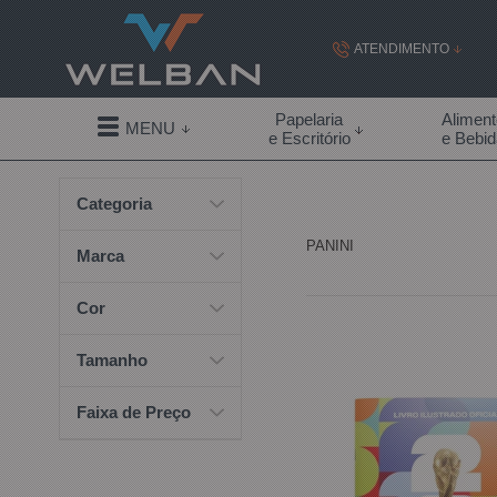
ATENDIMENTO
(19) 99855-
Papelaria
Alimen
MENU
e Escritório
e Bebi
(19)
Categoria
contato@welban.com
PANINI
Segunda à sexta - 08:3
Marca
09:00h à
Cor
Tamanho
Faixa de Preço