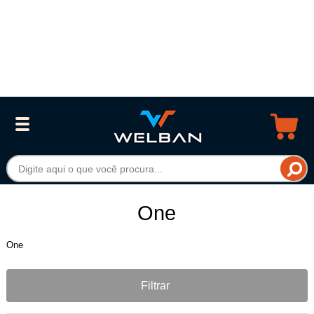
One
One
Filtrar