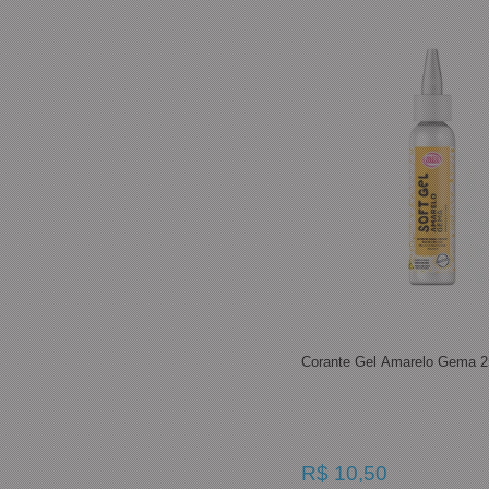
Corante Gel Amarelo Gema 2
R$ 10,50