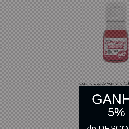
Corante Líquido Vermelho Nat
GAN
5%
R$ 5,20
R$ 5,07
no pix
de DESC