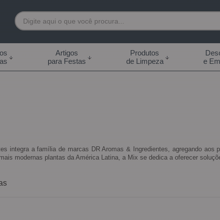
7892
tos
Artigos
Produtos
Desc
das
para Festas
de Limpeza
e Em
 99855-7892
.br
0h às 18:00h Sábados -
s 14:00h
tes integra a família de marcas DR Aromas & Ingredientes, agregando aos 
ais modernas plantas da América Latina, a Mix se dedica a oferecer soluções
as