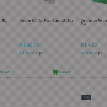
x 25g
Corante Soft Gel Rosa Cereja 25g Mix
Corante em Pó par
Mix
R$ 10,50
R$ 9,90
R$ 10,24
R$ 9,65
no pix
no pix
omprar
Comprar
-5%