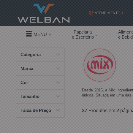
ATENDIMENTO
(19) 99855-
Papelaria
Alimen
MENU
e Escritório
e Bebi
(19)
Categoria
contato@welban.com
Segunda à sexta - 08:3
Marca
09:00h à
Cor
Desde 2015, a Mix Ingredien
únicos. Situada em uma das m
Tamanho
Faixa de Preço
37
Produtos em
2
págin