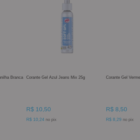
unilha Branca
Corante Gel Azul Jeans Mix 25g
Corante Gel Verm
R$ 10,50
R$ 8,50
R$ 10,24
R$ 8,29
no pix
no pix