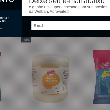
Deixe seu e-mail abaixo
e ganhe um super desconto para sua próxima
da Welban. Aproveite!!!
omprar
Comprar
ompra e
9,00
TO
-10%