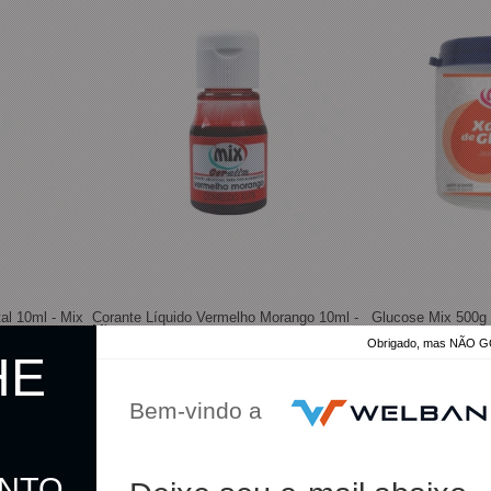
al 10ml - Mix
Corante Líquido Vermelho Morango 10ml -
Glucose Mix 500g 
Mix
Obrigado, mas NÃO
HE
Bem-vindo a
R$ 19,50
De:
R$ 5,20
R$ 18,50
Por:
R$ 5,07
R$ 18,04
no pix
no pix
ONTO