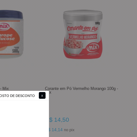
- Mix
Corante em Pó Vermelho Morango 100g -
Mix
 GOSTO DE DESCONTO
R$ 14,50
R$ 14,14
no pix