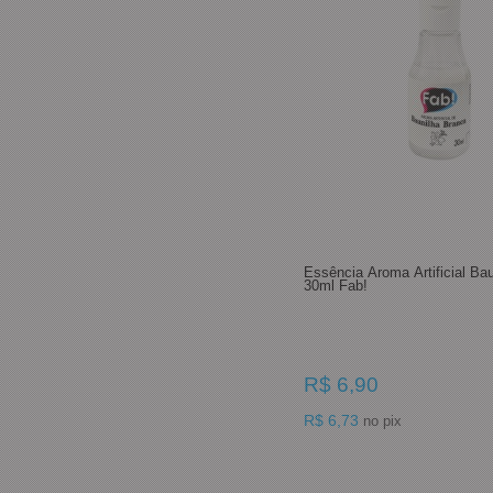
Essência Aroma Artificial Ba
30ml Fab!
R$ 6,90
R$ 6,73
no pix