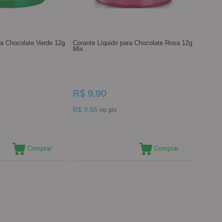
a Chocolate Verde 12g
Corante Líquido para Chocolate Rosa 12g
Mix
R$ 9,90
R$ 9,65
no pix
Comprar
Comprar