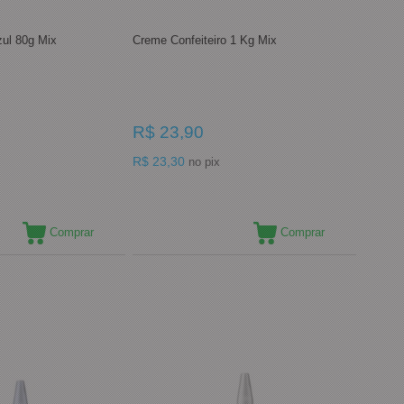
zul 80g Mix
Creme Confeiteiro 1 Kg Mix
R$ 23,90
R$ 23,30
no pix
Comprar
Comprar