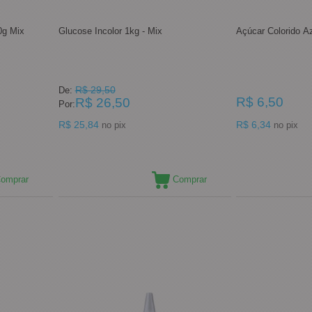
0g Mix
Glucose Incolor 1kg - Mix
Açúcar Colorido A
R$ 29,50
De:
R$ 6,50
R$ 26,50
Por:
R$ 25,84
R$ 6,34
no pix
no pix
omprar
Comprar