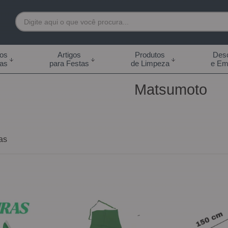
7892
tos
Artigos
Produtos
Desc
das
para Festas
de Limpeza
e Em
 99855-7892
Matsumoto
.br
0h às 18:00h Sábados -
s 14:00h
as