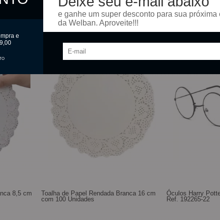
Deixe seu e-mail abaixo
e ganhe um super desconto para sua próxima
da Welban. Aproveite!!!
ompra e
9,00
TO
anca 8,5 cm
Toalha de Papel Rendada Branca 16 cm
Óculos Harry Pott
com 100 Unidades
Ref. 192265-22