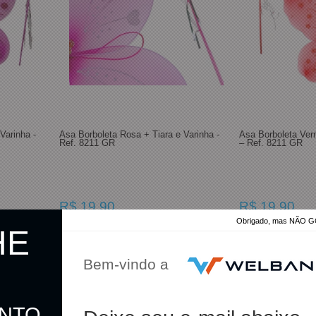
Varinha -
Asa Borboleta Rosa + Tiara e Varinha -
Asa Borboleta Ver
Ref. 8211 GR
– Ref. 8211 GR
R$ 19,90
R$ 19,90
Obrigado, mas NÃO
R$ 19,40
R$ 19,40
HE
no pix
no pix
Bem-vindo a
omprar
Comprar
ONTO