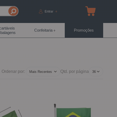
Entrar
artáveis
Confeitaria
Promoções
balagens
Ordenar por:
Qtd. por página