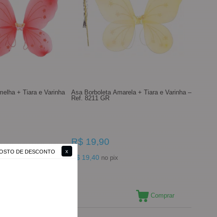
melha + Tiara e Varinha
Asa Borboleta Amarela + Tiara e Varinha –
Ref. 8211 GR
R$ 19,90
 GOSTO DE DESCONTO
R$ 19,40
no pix
Comprar
Comprar