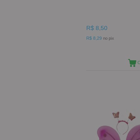
R$ 8,50
R$ 8,29
no pix
C