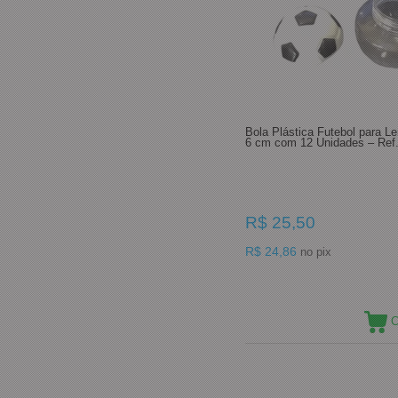
Bola Plástica Futebol para L
6 cm com 12 Unidades – Ref
R$ 25,50
R$ 24,86
no pix
C