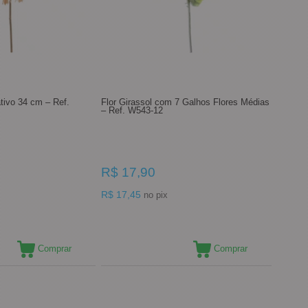
tivo 34 cm – Ref.
Flor Girassol com 7 Galhos Flores Médias
– Ref. W543-12
R$ 17,90
R$ 17,45
no pix
Comprar
Comprar