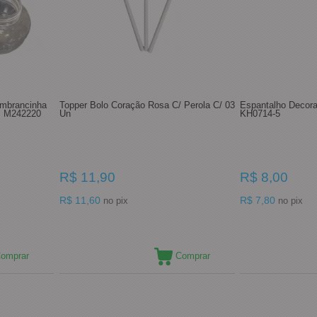
embrancinha
Topper Bolo Coração Rosa C/ Perola C/ 03
Espantalho Decora
. M242220
Un
KH0714-5
R$ 11,90
R$ 8,00
R$ 11,60
R$ 7,80
no pix
no pix
omprar
Comprar