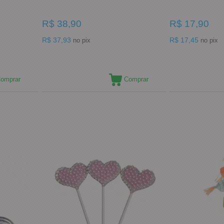
R$ 38,90
R$ 17,90
R$ 37,93
R$ 17,45
no pix
no pix
omprar
Comprar