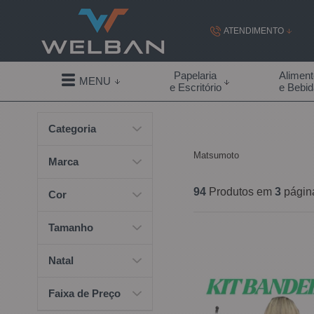
ATENDIMENTO
(19) 99855-
Papelaria
Alimen
MENU
e Escritório
e Bebi
(19)
Categoria
contato@welban.com
Matsumoto
Segunda à sexta - 08:3
Marca
09:00h à
94
Produtos em
3
págin
Cor
Tamanho
Natal
Faixa de Preço