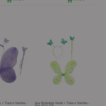
s + Tiara e Varinha -
Asa Borboleta Verde + Tiara e Varinha -
Ref. 8211 GR