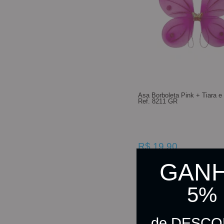
Asa Borboleta Pink + Tiara e 
Ref. 8211 GR
R$ 19,90
R$ 19,40
GAN
no pix
5%
C
de DESC