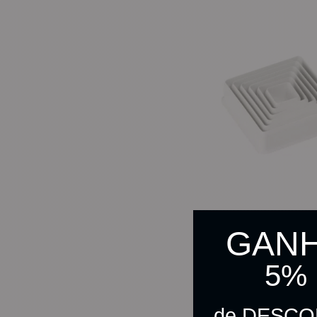
GAN
Jogo Cortador Quadrado Plás
C/ 6un Massari – Ref. 105
5%
R$ 17,90
de DESC