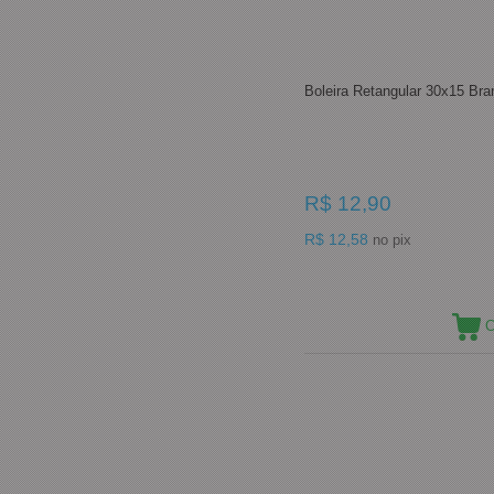
Boleira Retangular 30x15 Br
R$ 12,90
R$ 12,58
no pix
C