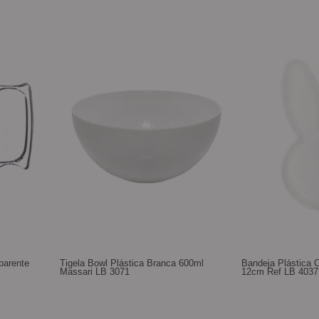
parente
Tigela Bowl Plástica Branca 600ml
Bandeja Plástica 
Massari LB 3071
12cm Ref LB 4037