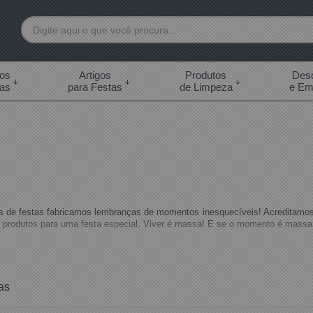
7892
tos
Artigos
Produtos
Desc
das
para Festas
de Limpeza
e Em
 99855-7892
.br
0h às 18:00h Sábados -
s 14:00h
 de festas fabricamos lembranças de momentos inesquecíveis! Acreditamos
 produtos para uma festa especial. Viver é massa! E se o momento é massa
as