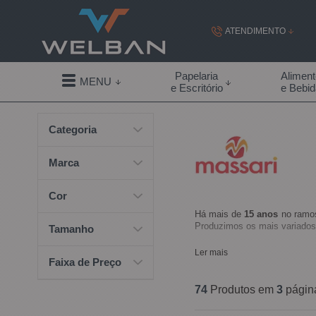
ATENDIMENTO
(19) 99855-
Papelaria
Alimen
MENU
e Escritório
e Bebi
(19)
Categoria
contato@welban.com
Segunda à sexta - 08:3
Marca
09:00h à
Cor
Há mais de
15 anos
no ramos
Produzimos os mais variados
Tamanho
Ler mais
Faixa de Preço
74
Produtos em
3
págin