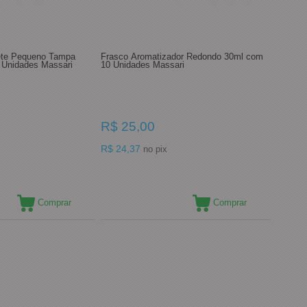
bete Pequeno Tampa
Frasco Aromatizador Redondo 30ml com
 Unidades Massari
10 Unidades Massari
R$ 25,00
R$ 24,37
no pix
Comprar
Comprar