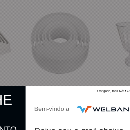
Obrigado, mas NÃO
HE
tico 6 Peças
Jogo Cortador Redondo Plástico 6 Peças
Taca Acrílica Tra
C/ 6un Massari – Ref. 106
Litro Massari
Bem-vindo a
R$ 17,90
R$ 10,90
ONTO