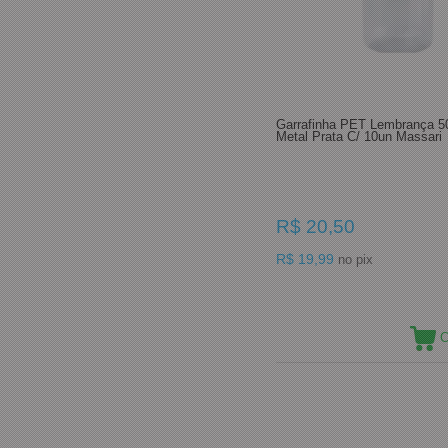
Garrafinha PET Lembrança 
Metal Prata C/ 10un Massari
R$ 20,50
R$ 19,99
no pix
C