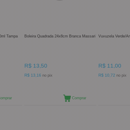
50ml Tampa
Boleira Quadrada 24x8cm Branca Massari
Vuvuzela Verde/A
R$ 13,50
R$ 11,00
R$ 13,16
R$ 10,72
no pix
no pix
omprar
Comprar