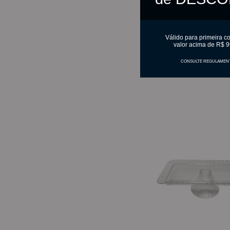
R$ 17,45
no pix
Válido para primeira c
valor acima de R$ 9
C
CONSULTE REGULAMEN