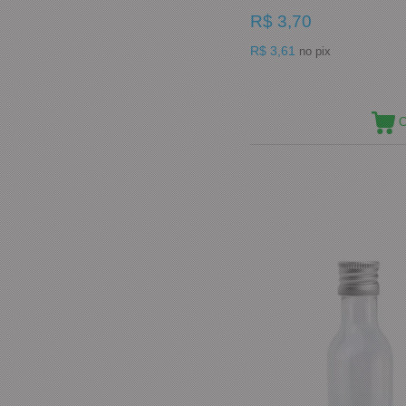
R$ 3,70
R$ 3,61
no pix
C