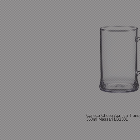
Caneca Chopp Acrílica Trans
350ml Massari LB1301