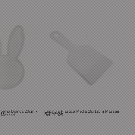
Coelho Branca 20cm x
Espátula Plástica Média 19x12cm Massari
 Massari
Ref CF025