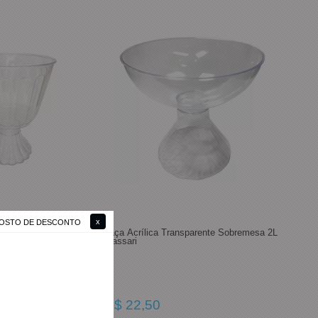
 GOSTO DE DESCONTO
nsparente Sobremesa 1
Taça Acrílica Transparente Sobremesa 2L
Massari
R$ 22,50