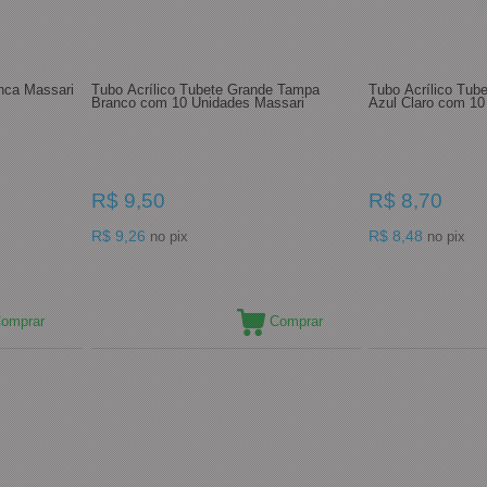
anca Massari
Tubo Acrílico Tubete Grande Tampa
Tubo Acrílico Tu
Branco com 10 Unidades Massari
Azul Claro com 10
R$ 9,50
R$ 8,70
R$ 9,26
R$ 8,48
no pix
no pix
omprar
Comprar