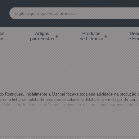
7892
tos
Artigos
Produtos
Desc
das
para Festas
de Limpeza
e Em
 99855-7892
.br
0h às 18:00h Sábados -
s 14:00h
o Rodrigues, inicialmente a Maripel focava toda sua atividade na produção 
 uma linha completa de produtos escolares e didático, além do giz de cera a 
rodutos são totalmente atóxicos, e passam por uma rigorosa inspeção de 
 padrão de qualidade e segurança a todos os seus usuários. Não deixe de c
a o sucesso de suas vendas.