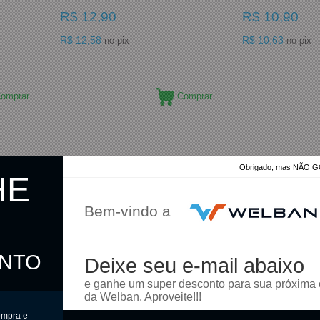
R$ 12,90
R$ 10,90
R$ 12,58
R$ 10,63
no pix
no pix
omprar
Comprar
Obrigado, mas NÃO
HE
Bem-vindo a
ONTO
Deixe seu e-mail abaixo
e ganhe um super desconto para sua próxima
da Welban. Aproveite!!!
ompra e