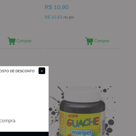
R$ 10,90
R$ 10,63
no pix
Comprar
Comprar
 GOSTO DE DESCONTO
 compra