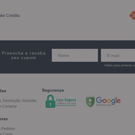
de Crédito
Preencha e receba
seu cupom
Válido para primeira 
Segurança
das
a, Devolução, Garantia
o Comprar
pras
 Pedidos
a Conta