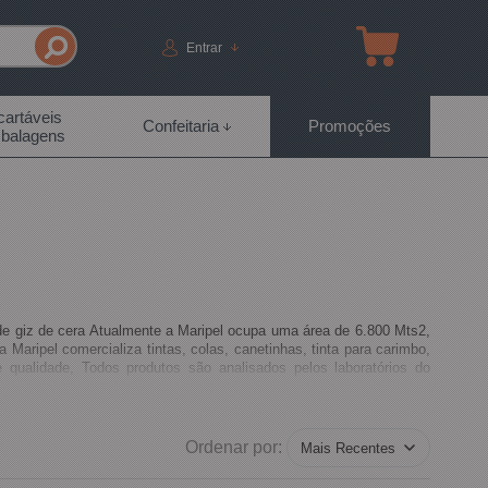
Entrar
artáveis
Confeitaria
Promoções
balagens
de giz de cera Atualmente a Maripel ocupa uma área de 6.800 Mts2,
Maripel comercializa tintas, colas, canetinhas, tinta para carimbo,
qualidade, Todos produtos são analisados pelos laboratórios do
onhecer nossos produtos, aumente suas vendas com a linha Maripel,
Ordenar por: