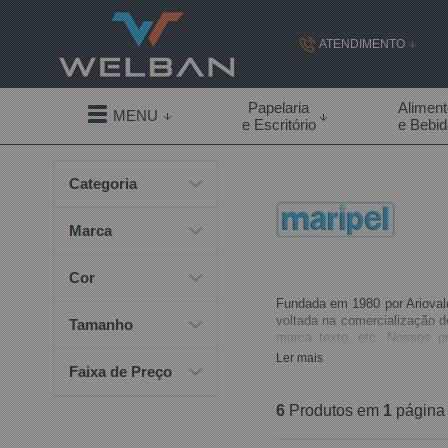
ATENDIMENTO
(19) 99855-
Papelaria
Alimen
MENU
e Escritório
e Bebi
(19)
Categoria
contato@welban.com
Segunda à sexta - 08:3
Marca
09:00h à
Cor
Fundada em 1980 por Ariovald
voltada na comercialização de
Tamanho
marca texto, etc. Nossos p
INMETRO, o que garante alto
Ler mais
Faixa de Preço
seja nosso parceiro e garant
6
Produtos em
1
página