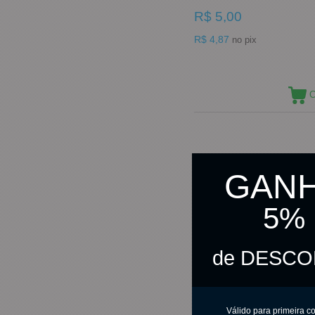
R$ 5,00
R$ 4,87
no pix
C
GAN
5%
de DESC
Válido para primeira c