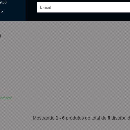
9,00
TO
l
omprar
Mostrando
1 - 6
produtos do total de
6
distribu