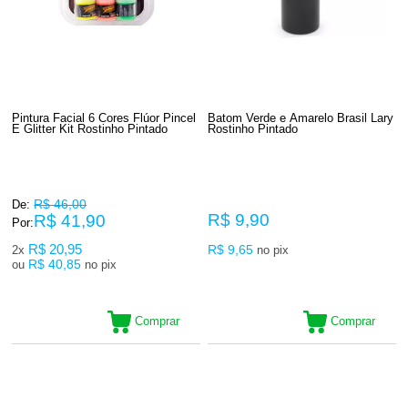
Criar produtos que transformem o cuidado diário em um momento de
prazer e valorização pessoal. Com fórmulas cuidadosamente
desenvolvidas e uma identidade visual moderna, a Lazury busca
conquistar espaço no universo da beleza oferecendo produtos que unem
eficiência, estilo e confiança.
Pintura Facial 6 Cores Flúor Pincel
Batom Verde e Amarelo Brasil Lary
E Glitter Kit Rostinho Pintado
Rostinho Pintado
R$ 46,00
De:
R$ 9,90
R$ 41,90
Por:
R$ 20,95
R$ 9,65
2x
no pix
R$ 40,85
ou
no pix
Comprar
Comprar
2
Produtos