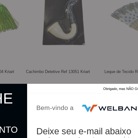
4 Kriart
Cachimbo Detetive Ref 13051 Kriart
Leque de Tecido Re
Obrigado, mas NÃO
HE
R$ 13,00
R$ 9,00
Bem-vindo a
R$ 12,67
R$ 8,77
no pix
no pix
ONTO
Deixe seu e-mail abaixo
omprar
Comprar