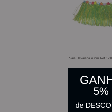
Saia Havaiana 40cm Ref 1210
GAN
R$ 14,00
5%
R$ 13,65
no pix
de DESC
C