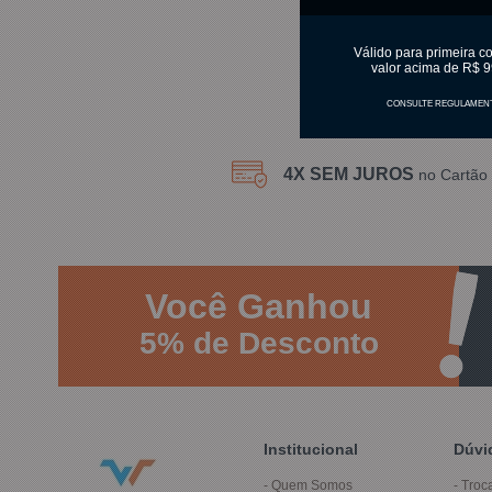
Válido para primeira c
valor acima de R$ 9
CONSULTE REGULAMEN
4X SEM JUROS
no Cartão 
Você
Ganhou
5%
de Desconto
Institucional
Dúvi
Quem Somos
Troc