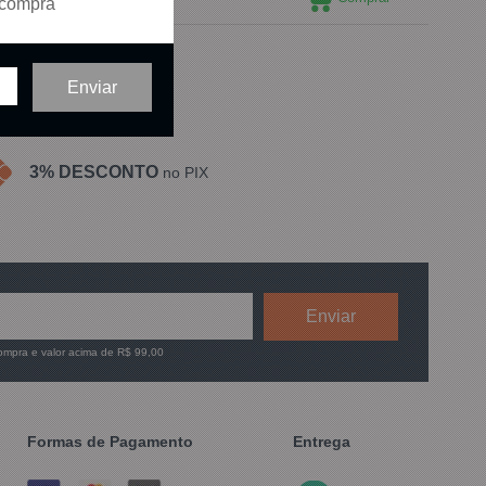
 compra
ídos em
1
página
3% DESCONTO
no PIX
compra e valor acima de R$ 99,00
Formas de Pagamento
Entrega