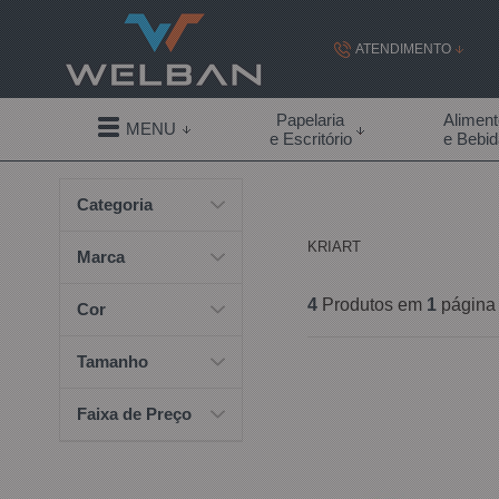
ATENDIMENTO
(19) 99855-
Papelaria
Alimen
MENU
e Escritório
e Bebi
(19)
Categoria
contato@welban.com
KRIART
Segunda à sexta - 08:3
Marca
09:00h à
4
Produtos em
1
página
Cor
Tamanho
Faixa de Preço