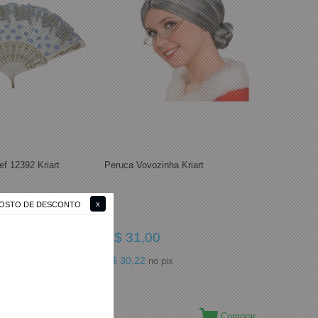
f 12392 Kriart
Peruca Vovozinha Kriart
 GOSTO DE DESCONTO
R$ 31,00
R$ 30,22
no pix
Comprar
Comprar