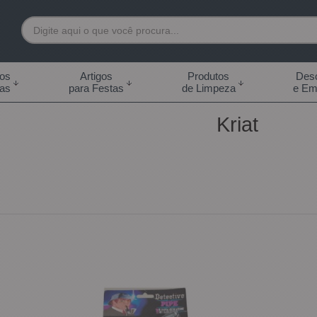
7892
tos
Artigos
Produtos
Desc
das
para Festas
de Limpeza
e Em
 99855-7892
Kriat
.br
0h às 18:00h Sábados -
s 14:00h