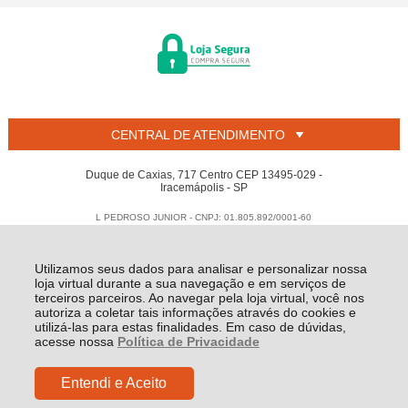
CENTRAL DE ATENDIMENTO
Duque de Caxias, 717 Centro CEP 13495-029 -
Iracemápolis - SP
L PEDROSO JUNIOR - CNPJ: 01.805.892/0001-60
Todos os direitos reservados
-
Welban
-
2026
Utilizamos seus dados para analisar e personalizar nossa
loja virtual durante a sua navegação e em serviços de
terceiros parceiros. Ao navegar pela loja virtual, você nos
autoriza a coletar tais informações através do cookies e
utilizá-las para estas finalidades. Em caso de dúvidas,
acesse nossa
Política de Privacidade
Entendi e Aceito