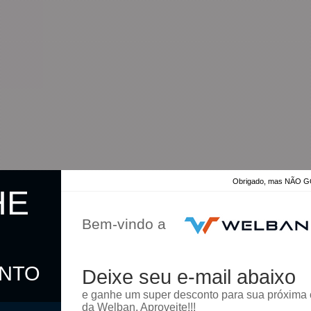
Obrigado, mas NÃO
HE
Bem-vindo a
ONTO
Deixe seu e-mail abaixo
omprar
e ganhe um super desconto para sua próxima
da Welban. Aproveite!!!