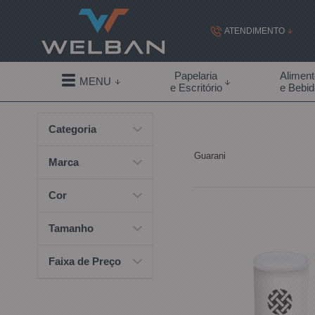
ATENDIMENTO
(19) 99855-
Papelaria
Alimen
MENU
e Escritório
e Bebi
(19)
Categoria
contato@welban.com
Guarani
Segunda à sexta - 08:3
Marca
09:00h à
Cor
Tamanho
Faixa de Preço