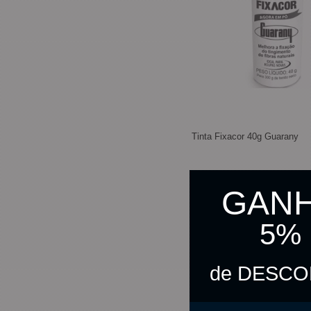
Tinta Fixacor 40g Guarany
GAN
R$ 8,90
5%
R$ 8,68
no pix
de DESC
C