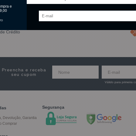
ompra e
9,00
TO
de Crédito
Preencha e receba
seu cupom
Válido para primeira 
Segurança
das
a, Devolução, Garantia
o Comprar