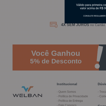
Válido para primeira c
valor acima de R$ 9
CONSULTE REGULAMEN
4X SEM JUROS
no Cartão 
Você
Ganhou
5%
de Desconto
Institucional
Dúvi
Quem Somos
Troc
Política de Privacidade
Com
Política de Entrega
Fale Conosco