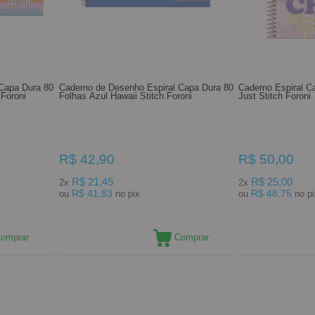
Capa Dura 80
Caderno de Desenho Espiral Capa Dura 80
Caderno Espiral C
 Foroni
Folhas Azul Hawaii Stitch Foroni
Just Stitch Foroni
R$ 42,90
R$ 50,00
R$ 21,45
R$ 25,00
2x
2x
R$ 41,83
R$ 48,75
ou
no pix
ou
no 
omprar
Comprar