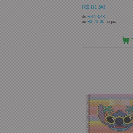
R$ 81,90
R$ 20,48
4x
R$ 79,85
ou
no pix
C