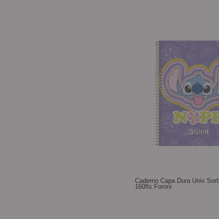
Caderno Capa Dura Univ Sorti
160fls Foroni