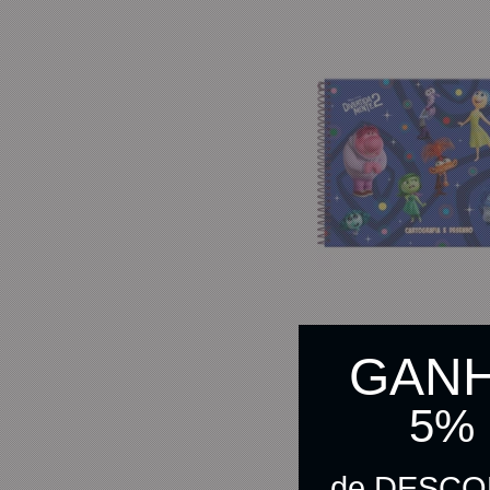
GAN
Caderno de Desenho Capa Du
Azul Divertidamente 2 Foroni
5%
R$ 41,90
de DESC