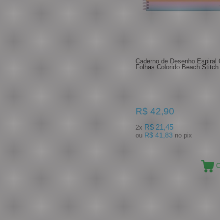
Caderno de Desenho Espiral 
Folhas Colorido Beach Stitch
R$ 42,90
R$ 21,45
2x
R$ 41,83
ou
no pix
C