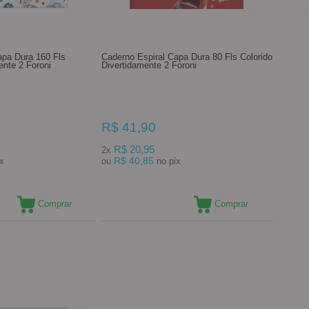
apa Dura 160 Fls
Caderno Espiral Capa Dura 80 Fls Colorido
ente 2 Foroni
Divertidamente 2 Foroni
R$ 41,90
R$ 20,95
2x
R$ 40,85
pix
ou
no pix
Comprar
Comprar