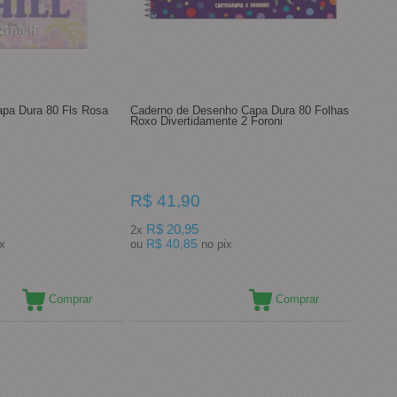
apa Dura 80 Fls Rosa
Caderno de Desenho Capa Dura 80 Folhas
Roxo Divertidamente 2 Foroni
R$ 41,90
R$ 20,95
2x
R$ 40,85
pix
ou
no pix
Comprar
Comprar