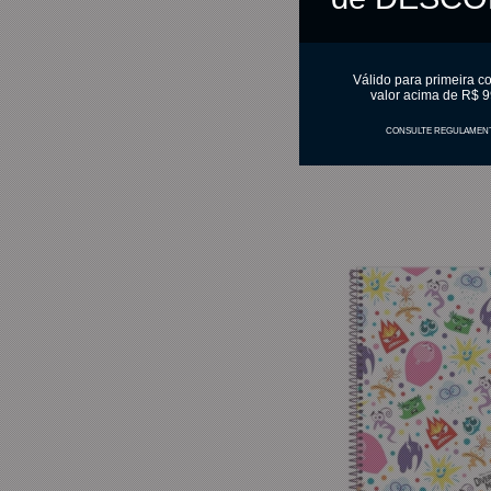
R$ 20,95
2x
R$ 40,85
ou
no pix
Válido para primeira c
valor acima de R$ 9
C
CONSULTE REGULAMEN