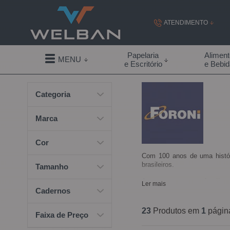
ATENDIMENTO
(19) 99855-
Papelaria
Alimen
MENU
e Escritório
e Bebi
(19)
Categoria
contato@welban.com
Segunda à sexta - 08:3
Marca
09:00h à
Cor
Com 100 anos de uma histór
brasileiros.
Tamanho
Antes uma empresa familiar,
Ler mais
e soluções em acabamento d
Cadernos
Somos uma companhia aberta
23
Produtos em
1
págin
Faixa de Preço
consumidores de todas as ger