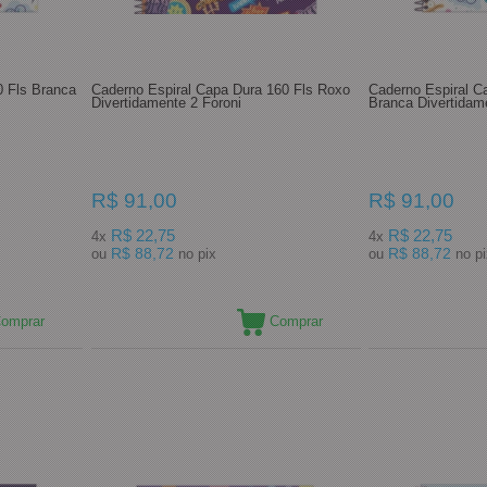
0 Fls Branca
Caderno Espiral Capa Dura 160 Fls Roxo
Caderno Espiral C
Divertidamente 2 Foroni
Branca Divertidam
R$ 91,00
R$ 91,00
R$ 22,75
R$ 22,75
4x
4x
R$ 88,72
R$ 88,72
ou
no pix
ou
no 
omprar
Comprar