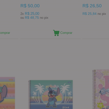
R$ 50,00
R$ 26,50
R$ 25,00
R$ 25,84
2x
no pix
R$ 48,75
ou
no pix
omprar
Comprar