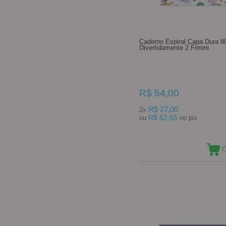
Caderno Espiral Capa Dura 8
Divertidamente 2 Foroni
R$ 54,00
R$ 27,00
2x
R$ 52,65
ou
no pix
C