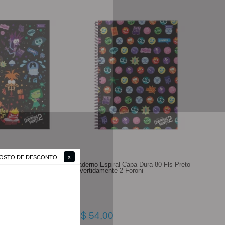
 GOSTO DE DESCONTO
apa Dura 80 Fls Preto
Caderno Espiral Capa Dura 80 Fls Preto
mente 2 Foroni
Divertidamente 2 Foroni
R$ 54,00