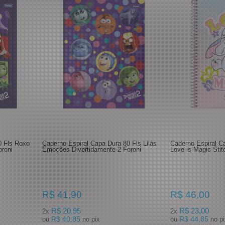
0 Fls Roxo
Caderno Espiral Capa Dura 80 Fls Lilás
Caderno Espiral C
roni
Emoções Divertidamente 2 Foroni
Love is Magic Stit
R$ 41,90
R$ 46,00
R$ 20,95
R$ 23,00
2x
2x
R$ 40,85
R$ 44,85
ou
no pix
ou
no 