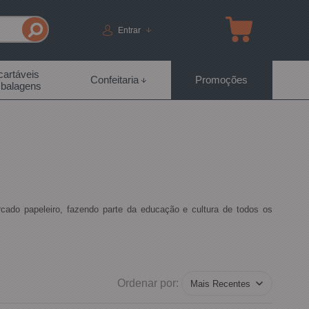
Entrar
artáveis
Confeitaria
Promoções
balagens
ado papeleiro, fazendo parte da educação e cultura de todos os
cantes do mundo de materiais de escritório, materiais de consumo
ver produtos com conceitos originais e autênticos que encantam
Ordenar por:
nsformar a sua.