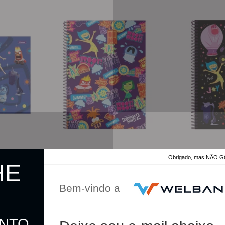
Obrigado, mas NÃO
HE
ra 80 Folhas
Caderno Espiral Capa Dura 80 Fls Roxo
Caderno Espiral C
Divertidamente 2 Foroni
Emoções Divertida
Bem-vindo a
R$ 54,00
R$ 54,00
ONTO