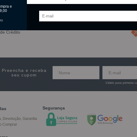
ompra e
9,00
TO
de Crédito
Preencha e receba
seu cupom
Válido para primeira 
Segurança
das
a, Devolução, Garantia
o Comprar