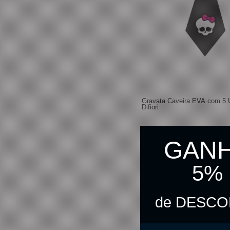
Gravata Caveira EVA com 5 
Difiori
GAN
R$ 10,50
5%
R$ 10,24
no pix
de DESC
C