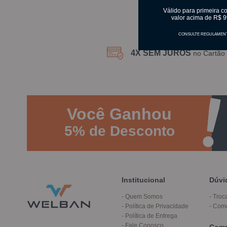
Válido para primeira c
valor acima de R$ 9
CONSULTE REGULAMEN
4X SEM JUROS
no Cartão 
Você
Ganhou
5%
de Desconto
Institucional
Dúvi
Quem Somos
Troc
Política de Privacidade
Com
Política de Entrega
Fale Conosco