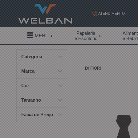
ATENDIMENTO
(19) 99855-
Papelaria
Alimen
MENU
e Escritório
e Bebi
(19)
Categoria
contato@welban.com
DI FIORI
Segunda à sexta - 08:3
Marca
09:00h à
Cor
Tamanho
Faixa de Preço