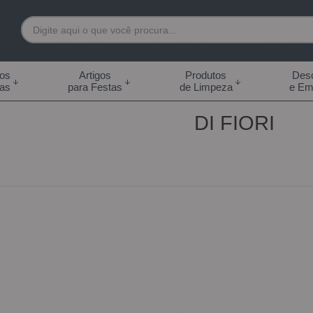
7892
tos
Artigos
Produtos
Desc
das
para Festas
de Limpeza
e Em
 99855-7892
DI FIORI
.br
0h às 18:00h Sábados -
s 14:00h