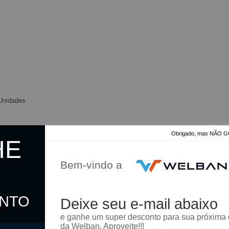
Unidades
Obrigado, mas NÃO
HE
Bem-vindo a
ONTO
Deixe seu e-mail abaixo
omprar
e ganhe um super desconto para sua próxima
da Welban. Aproveite!!!