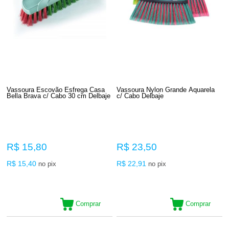
Vassoura Escovão Esfrega Casa
Vassoura Nylon Grande Aquarela
Bella Brava c/ Cabo 30 cm Delbaje
c/ Cabo Delbaje
R$ 15,80
R$ 23,50
R$ 15,40
R$ 22,91
no pix
no pix
Comprar
Comprar