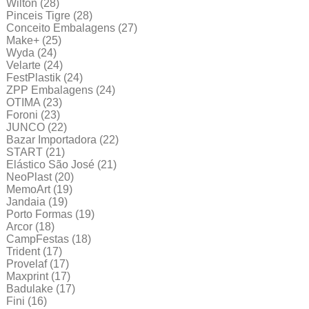
Wilton
(28)
Pinceis Tigre
(28)
Conceito Embalagens
(27)
Make+
(25)
Wyda
(24)
Velarte
(24)
FestPlastik
(24)
ZPP Embalagens
(24)
OTIMA
(23)
Foroni
(23)
JUNCO
(22)
Bazar Importadora
(22)
START
(21)
Elástico São José
(21)
NeoPlast
(20)
MemoArt
(19)
Jandaia
(19)
Porto Formas
(19)
Arcor
(18)
CampFestas
(18)
Trident
(17)
Provelaf
(17)
Maxprint
(17)
Badulake
(17)
Fini
(16)