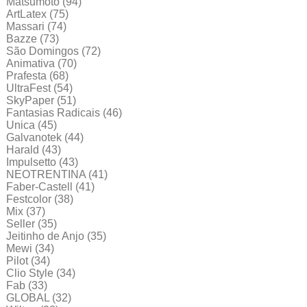
Matsumoto
(94)
ArtLatex
(75)
Massari
(74)
Bazze
(73)
São Domingos
(72)
Animativa
(70)
Prafesta
(68)
UltraFest
(54)
SkyPaper
(51)
Fantasias Radicais
(46)
Unica
(45)
Galvanotek
(44)
Harald
(43)
Impulsetto
(43)
NEOTRENTINA
(41)
Faber-Castell
(41)
Festcolor
(38)
Mix
(37)
Seller
(35)
Jeitinho de Anjo
(35)
Mewi
(34)
Pilot
(34)
Clio Style
(34)
Fab
(33)
GLOBAL
(32)