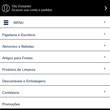
Olá Visitante!
Acesse sua conta e pedidos
MENU
Papelaria
e Escritório
Alimentos
e Bebidas
Artigos
para Festas
Produtos
de Limpeza
Descartáveis
e Embalagens
Confeitaria
Promoções