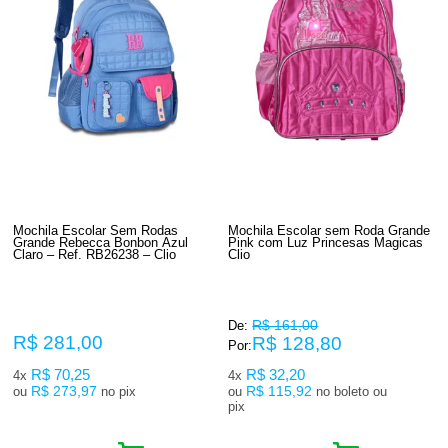
Mochila Escolar Sem Rodas
Mochila Escolar sem Roda Grande
Grande Rebecca Bonbon Azul
Pink com Luz Princesas Magicas
Claro – Ref. RB26238 – Clio
Clio
R$ 161,00
De:
R$ 281,00
R$ 128,80
Por:
R$ 70,25
R$ 32,20
4x
4x
R$ 273,97
R$ 115,92
ou
no pix
ou
no boleto ou
pix