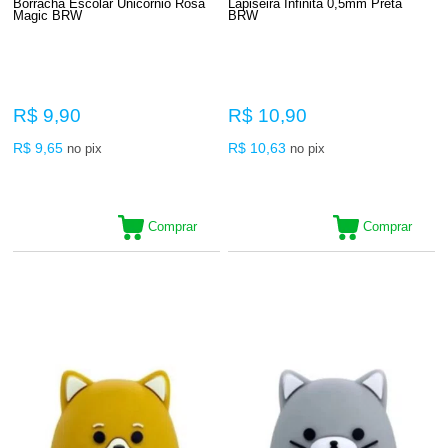
Borracha Escolar Unicórnio Rosa
Lapiseira Infinita 0,5mm Preta
Magic BRW
BRW
R$ 9,90
R$ 10,90
R$ 9,65
R$ 10,63
no pix
no pix
Comprar
Comprar