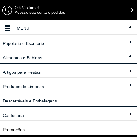
Olá Visitante!
Acesse sua conta e pedidos
MENU
Papelaria
e Escritório
Alimentos
e Bebidas
Artigos
para Festas
Produtos
de Limpeza
Descartáveis
e Embalagens
Confeitaria
Promoções