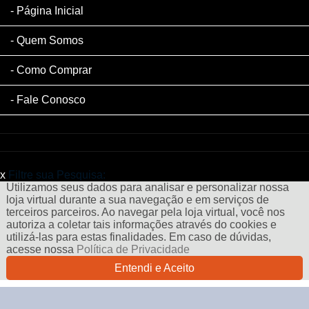
Página Inicial
Quem Somos
Como Comprar
Fale Conosco
x
Filtre sua Pesquisa:
Utilizamos seus dados para analisar e personalizar nossa
loja virtual durante a sua navegação e em serviços de
terceiros parceiros. Ao navegar pela loja virtual, você nos
autoriza a coletar tais informações através do cookies e
utilizá-las para estas finalidades. Em caso de dúvidas,
acesse nossa
Política de Privacidade
Entendi e Aceito