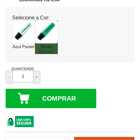
Selecione a Cor:
Azul Pastel
Verde
Escuro
QUANTIDADE:
-
+
COMPRAR