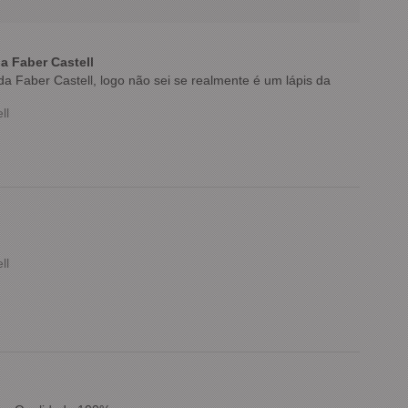
a Faber Castell
a Faber Castell, logo não sei se realmente é um lápis da
ll
ll