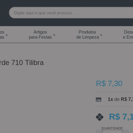
7892
tos
Artigos
Produtos
Desc
das
para Festas
de Limpeza
e Em
 99855-7892
.br
e 710 Tilibra
0h às 18:00h Sábados -
s 14:00h
R$ 7,30
1x
de
R$ 7,
R$ 7,
QUANTIDADE: