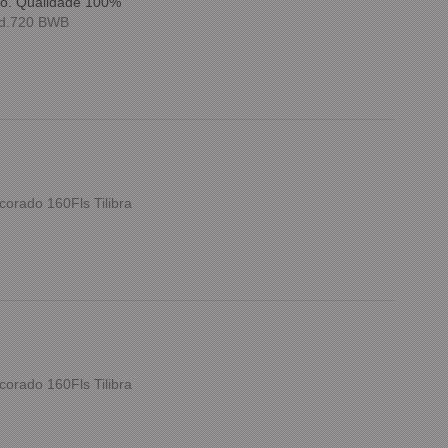
do. Qualidade 100%
ód.720 BWB
orado 160Fls Tilibra
orado 160Fls Tilibra