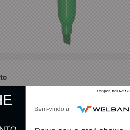
to
Obrigado, mas NÃO
HE
a
Bem-vindo a
ONTO