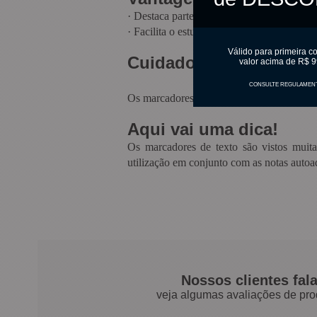
·
Destaca partes importantes de um texto
·
Facilita o estudo
Válido para primeira c
Cuidados
valor acima de R$ 9
CONSULTE REGULAMEN
Os marcadores de texto devem sempre ser 
Aqui vai uma dica!
Os marcadores de texto são vistos muit
utilização em conjunto com as notas autoa
Nossos clientes fal
veja algumas avaliações de pro