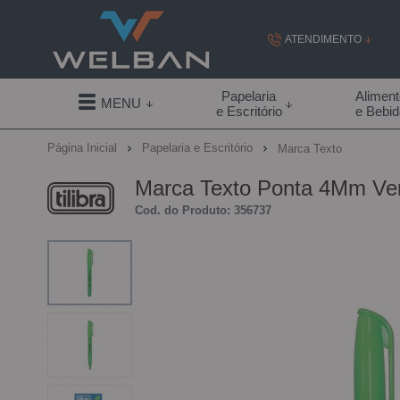
ATENDIMENTO
(19) 99855-
Papelaria
Alimen
MENU
e Escritório
e Bebi
(19)
Página Inicial
Papelaria e Escritório
Marca Texto
contato@welban.com
Marca Texto Ponta 4Mm Verd
Segunda à sexta - 08:3
Cod. do Produto: 356737
09:00h à