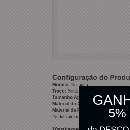
Configuração do Produ
Modelo:
Redondo
Traço:
Ponta Chanfrada 4mm
GAN
Tamanho Aproximado:
14,5 cm
Material do Corpo:
Resina termoplástic
5%
Material da Ponta:
Poliéster
Produto atóxico e não perecível
de DESC
Vantagens