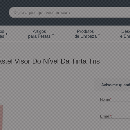
7892
tos
Artigos
Produtos
Desc
das
para Festas
de Limpeza
e Em
 99855-7892
.br
tel Visor Do Nível Da Tinta Tris
0h às 18:00h Sábados -
s 14:00h
Avise-me quand
Nome
*
:
Email
*
: