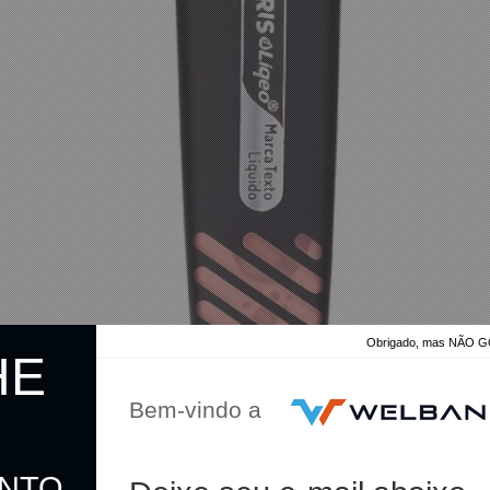
Obrigado, mas NÃO
HE
Bem-vindo a
ONTO