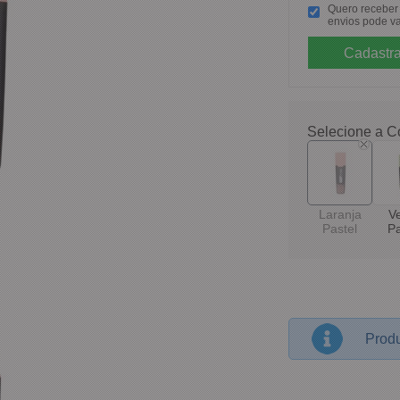
Quero receber p
envios pode va
Selecione a C
Laranja
V
Pastel
Pa
Produ