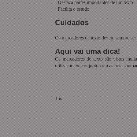
·
Destaca partes importantes de um texto
·
Facilita o estudo
Cuidados
Os marcadores de texto devem sempre ser 
Aqui vai uma dica!
Os marcadores de texto são vistos muit
utilização em conjunto com as notas autoa
Tris