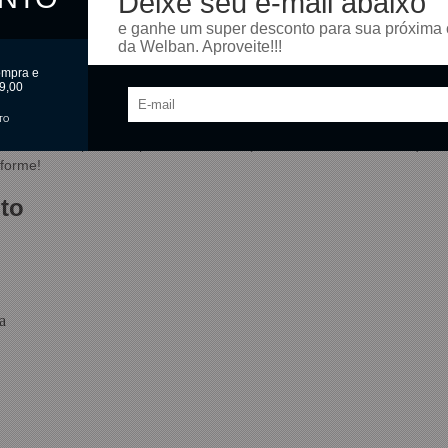
Deixe seu e-mail abaixo
e ganhe um super desconto para sua próxima
da Welban. Aproveite!!!
ompra e
9,00
TO
e com cores pastel super fofas! Possui ponta chanfrada e tinta líquid
iforme!
to
a