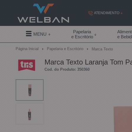
ATENDIMENTO
(19) 99855-
Papelaria
Alimen
MENU
e Escritório
e Bebi
(19)
Página Inicial
Papelaria e Escritório
Marca Texto
contato@welban.com
Marca Texto Laranja Tom Pas
Segunda à sexta - 08:3
Cod. do Produto: 350360
09:00h à