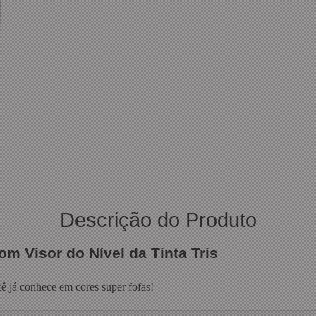
Descrição do Produto
m Visor do Nível da Tinta Tris
ê já conhece em cores super fofas!