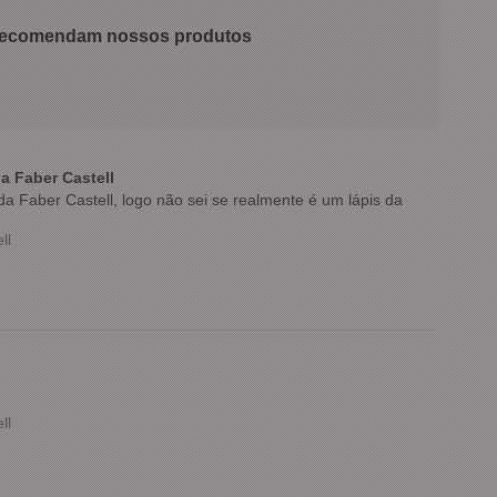
 recomendam nossos produtos
a Faber Castell
a Faber Castell, logo não sei se realmente é um lápis da
ll
ll