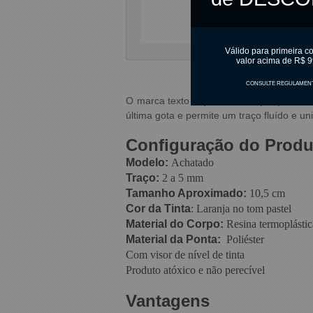
Válido para primeira c
valor acima de R$ 9
CONSULTE REGULAMEN
O marca texto Liqeo Flat é super prático 
última gota e permite um traço fluído e un
Configuração do Produ
Modelo:
Achatado
Traço:
2 a 5 mm
Tamanho Aproximado:
10,5 cm
Cor da Tinta
: Laranja no tom pastel
Material do Corpo:
Resina termoplástic
Material da Ponta:
Poliéster
Com visor de nível de tinta
Produto atóxico e não perecível
Vantagens