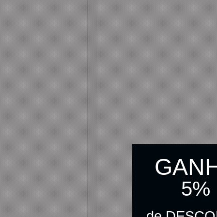
GAN
5%
de DESC