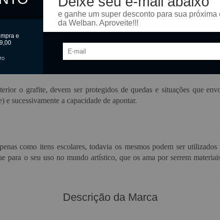
Deixe seu e-mail abaixo
e ganhe um super desconto para sua próxima
a.
da Welban. Aproveite!!!
ompra e
 ótima cobertura.
9,00
TO
terior o grafite, devem ser protegidos de quedas e situações que env
e) e sucessivamente a capacidade de apontar.
penas como itens escolares, todavia os mesmos podem ser utilizados pa
ue para o seu uso no mundo artístico, que os ama por serrem materiai
Descrição da Marca