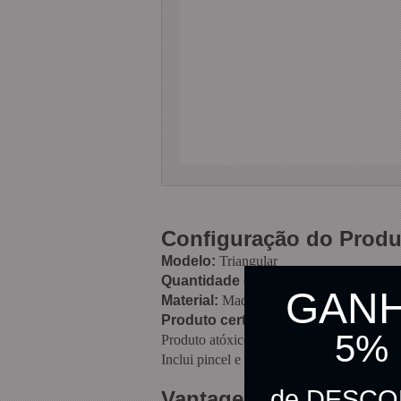
Configuração do Produ
Modelo:
Triangular
Quantidade de Lápis
: 36 lápis de cor
GAN
Material:
Madeira Reflorestada
Produto certificado:
FSC
5%
Produto atóxico e não perecível
Inclui pincel e apontador
de DESC
Vantagens