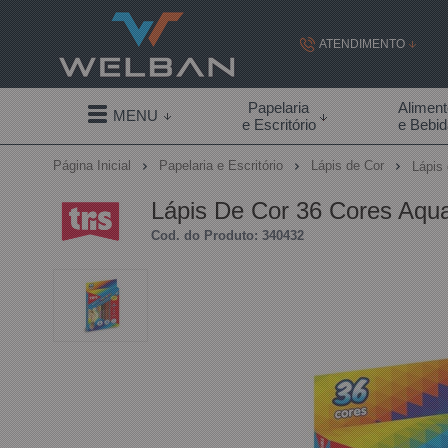
ATENDIMENTO
(19) 99855-
Papelaria
Alimen
MENU
e Escritório
e Bebi
(19)
Página Inicial
Papelaria e Escritório
Lápis de Cor
Lápis
contato@welban.com
Lápis De Cor 36 Cores Aquar
Segunda à sexta - 08:3
Cod. do Produto: 340432
09:00h à