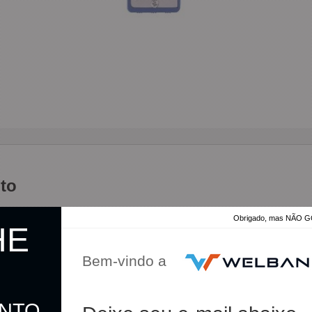
to
Obrigado, mas NÃO
HE
Bem-vindo a
ONTO