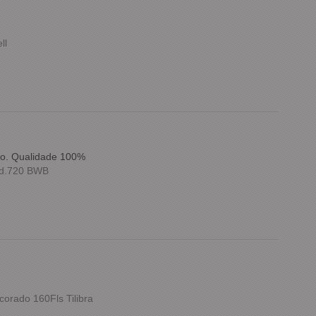
ll
do. Qualidade 100%
ód.720 BWB
orado 160Fls Tilibra