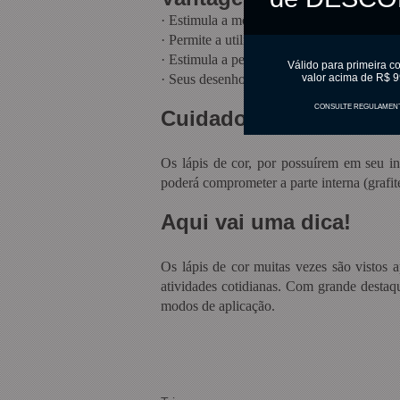
·
Estimula a motricidade.
·
Permite a utilização da capacidade criativ
·
Estimula a percepção de cores.
Válido para primeira c
·
Seus desenhos mais vivos e criativos com
valor acima de R$ 9
CONSULTE REGULAMEN
Cuidados
Os lápis de cor, por possuírem em seu in
poderá comprometer a parte interna (grafit
Aqui vai uma dica!
Os lápis de cor muitas vezes são vistos a
atividades cotidianas. Com grande destaq
modos de aplicação.