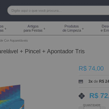
7892
tos
Artigos
Produtos
Desc
das
para Festas
de Limpeza
e Em
 99855-7892
 de Cor Aquareláveis
.br
elável + Pincel + Apontador Tris
0h às 18:00h Sábados -
s 14:00h
R$ 74,00
3x
de
R$ 24
R$ 72
QUANTIDADE: