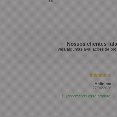
Tris
Nossos clientes fal
veja algumas avaliações de pro
Anônimo
27/04/2026
Eu recomendo esse produto.