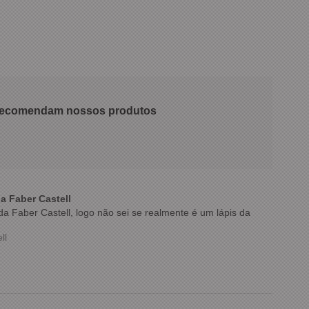
 recomendam nossos produtos
a Faber Castell
a Faber Castell, logo não sei se realmente é um lápis da
ll