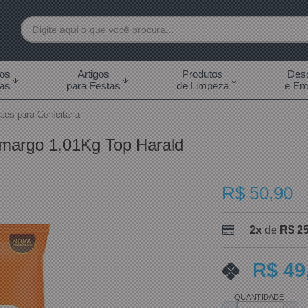
7892
tos
Artigos
Produtos
Desc
das
para Festas
de Limpeza
e Em
 99855-7892
tes para Confeitaria
.br
margo 1,01Kg Top Harald
0h às 18:00h Sábados -
s 14:00h
R$ 50,90
2x
de
R$ 25
R$ 49
QUANTIDADE: