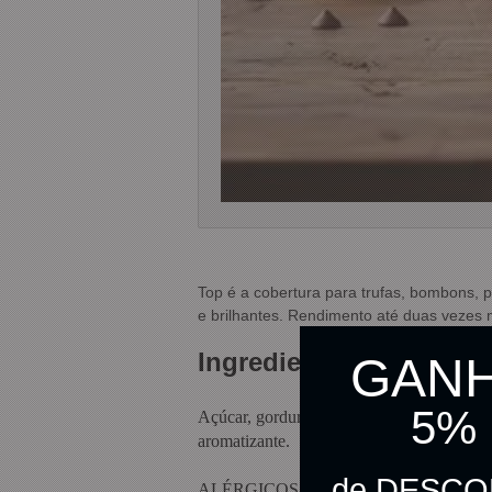
Top é a cobertura para trufas, bombons, p
e brilhantes. Rendimento até duas vezes m
Ingredientes do Produt
GAN
5%
Açúcar, gordura vegetal, cacau em pó, leite
aromatizante.
de DESC
ALÉRGICOS: CONTÉM DERIVADOS 