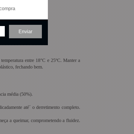
 compra
m temperatura entre 18°C e 25ºC. Manter a
lástico, fechando bem.
ncia média (50%).
licadamente até´ o derretimento completo.
omeça a queimar, comprometendo a fluidez.