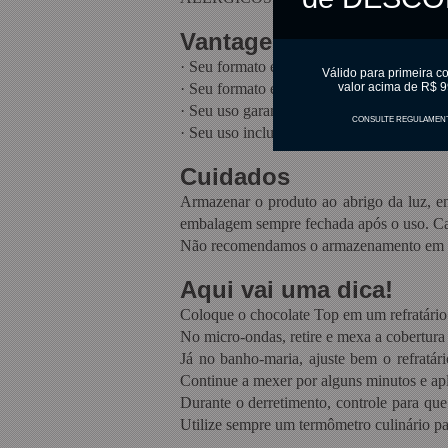
Vantagens
·
Seu formato em gotas facilita o processo
Válido para primeira c
·
Seu formato em gotas possibilita o cons
valor acima de R$ 9
·
Seu uso garante um excelente brilho e a
CONSULTE REGULAMEN
·
Seu uso inclui a produção de uma alta g
Cuidados
Armazenar o produto ao abrigo da luz, em
embalagem sempre fechada após o uso. Cas
Não recomendamos o armazenamento em gela
Aqui vai uma dica!
Coloque o chocolate Top em um refratário
No micro-ondas, retire e mexa a cobertur
Já no banho-maria, ajuste bem o refratár
Continue a mexer por alguns minutos e ap
Durante o derretimento, controle para qu
Utilize sempre um termômetro culinário par