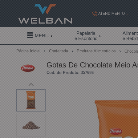
ATENDIMENTO
(19) 99855-
Papelaria
Alimen
MENU
e Escritório
e Bebi
(19)
Página Inicial
Confeitaria
Produtos Alimentícios
Chocola
contato@welban.com
Gotas De Chocolate Meio A
Segunda à sexta - 08:3
Cod. do Produto: 357686
09:00h à