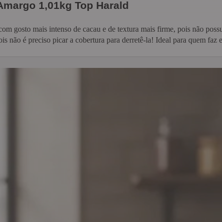
Amargo 1,01kg Top Harald
m gosto mais intenso de cacau e de textura mais firme, pois não possu
ois não é preciso picar a cobertura para derretê-la! Ideal para quem faz