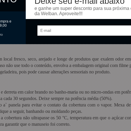
Deixe seu e-mail abaixo
e ganhe um super desconto para sua próxima
da Welban. Aproveite!!!
 de temperar chocolates
ompra e
umo diretamente do pacote
9,00
cabamento
TO
ama de produtos
 local fresco, seco, arejado e longe de produtos que exalem odor e
o não use todo o conteúdo, envolva a embalagem original com filme p
deira, pois pode causar alterações sensoriais no produto.
 e derreta em calor brando no banho-maria ou no micro-ondas em potê
a a cada 30 segundos. Deixe sempre na potência média (50%).
io a` panela para evitar o contato da cobertura com o vapor. Mexa de
lique a seguir, banhando ou moldando peças.
e a cobertura não ultrapasse os 50 °C, temperatura em que o açúcar c
a garantir que o manuseio foi correto.