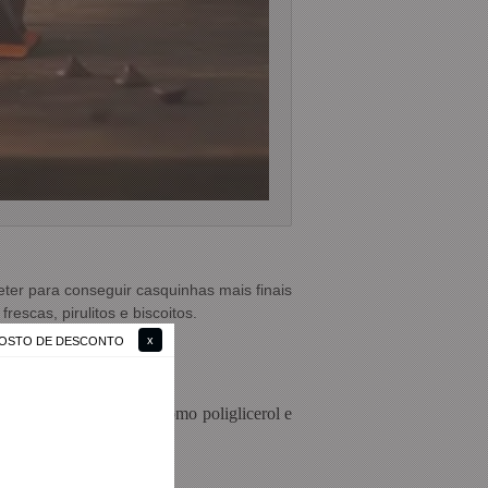
eter para conseguir casquinhas mais finais
scas, pirulitos e biscoitos.
 GOSTO DE DESCONTO
oléico interesterificado como poliglicerol e
LÚTEN.