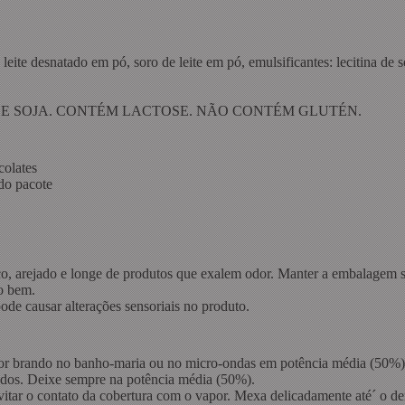
leite desnatado em pó, soro de leite em pó, emulsificantes: lecitina de s
DE SOJA. CONTÉM LACTOSE. NÃO CONTÉM GLUTÉN.
colates
do pacote
eco, arejado e longe de produtos que exalem odor. Manter a embalagem 
o bem.
e causar alterações sensoriais no produto.
alor brando no banho-maria ou no micro-ondas em potência média (50%)
ndos. Deixe sempre na potência média (50%).
 evitar o contato da cobertura com o vapor. Mexa delicadamente até´ o 