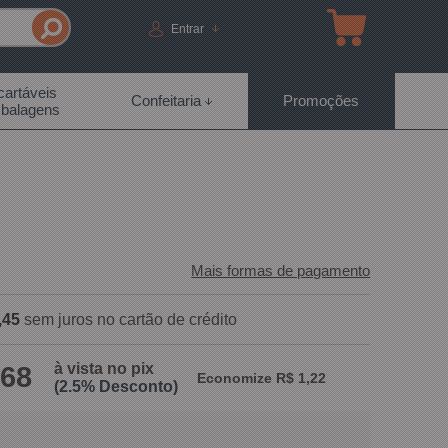
Entrar
artáveis
Confeitaria
Promoções
balagens
Mais formas de pagamento
,45
sem juros no cartão de crédito
à vista no pix
,68
Economize R$ 1,22
(2.5% Desconto)