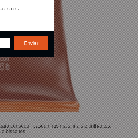
ma compra
 para conseguir casquinhas mais finais e brilhantes.
e biscoitos.