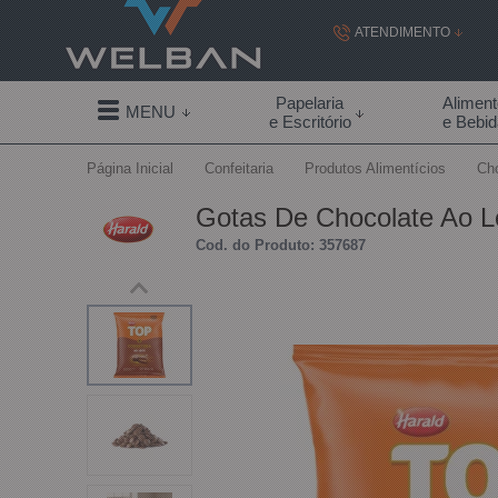
ATENDIMENTO
(19) 99855-
Papelaria
Alimen
MENU
e Escritório
e Bebi
(19)
Página Inicial
Confeitaria
Produtos Alimentícios
Cho
contato@welban.com
Gotas De Chocolate Ao Le
Segunda à sexta - 08:3
Cod. do Produto: 357687
09:00h à