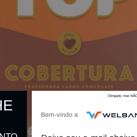
Obrigado, mas 
HE
Bem-vindo a
ONTO