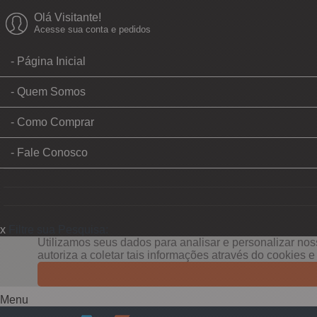
Olá Visitante!
Acesse sua conta e pedidos
Página Inicial
Quem Somos
Como Comprar
Fale Conosco
x
Filtre sua Pesquisa:
Utilizamos seus dados para analisar e personalizar noss
autoriza a coletar tais informações através do cookies 
Menu