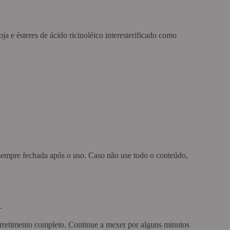
oja e ésteres de ácido ricinoléico interesterificado como
sempre fechada após o uso. Caso não use todo o conteúdo,
.
derretimento completo. Continue a mexer por alguns minutos