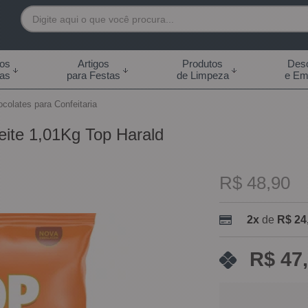
7892
tos
Artigos
Produtos
Desc
das
para Festas
de Limpeza
e Em
 99855-7892
colates para Confeitaria
.br
ite 1,01Kg Top Harald
0h às 18:00h Sábados -
s 14:00h
R$ 48,90
2x
de
R$ 24
R$ 47