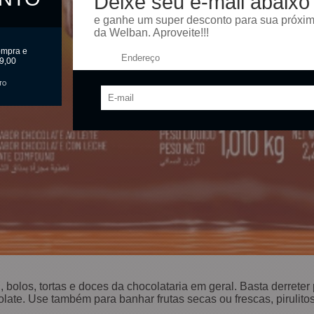
Deixe seu e-mail abaixo
e ganhe um super desconto para sua próxi
da Welban. Aproveite!!!
ompra e
Endereço:
9,00
TO
 bolos, tortas e doces da chocolataria em geral. Basta derreter
te. Use também para banhar frutas secas ou frescas, pirulitos 