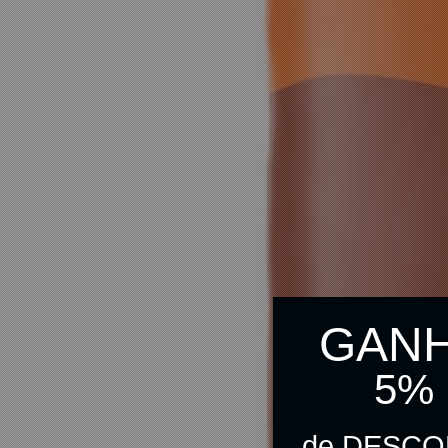
GAN
5%
de DESC