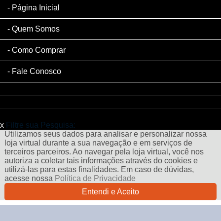
Página Inicial
Quem Somos
Como Comprar
Fale Conosco
x
Filtre sua Pesquisa:
Utilizamos seus dados para analisar e personalizar nossa
loja virtual durante a sua navegação e em serviços de
terceiros parceiros. Ao navegar pela loja virtual, você nos
autoriza a coletar tais informações através do cookies e
utilizá-las para estas finalidades. Em caso de dúvidas,
acesse nossa
Política de Privacidade
Entendi e Aceito