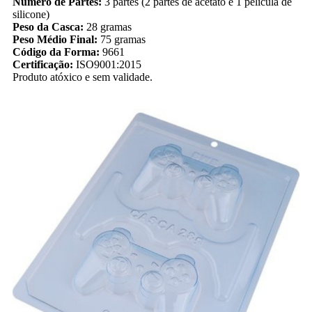
Número de Partes:
3 partes (2 partes de acetato e 1 película de
silicone)
Peso da Casca:
28 gramas
Peso Médio Final:
75 gramas
Código da Forma:
9661
Certificação:
ISO9001:2015
Produto atóxico e sem validade.