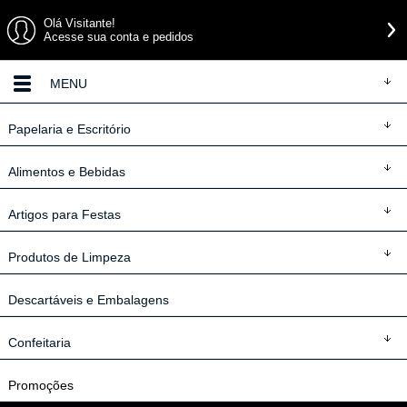
Olá Visitante!
Acesse sua conta e pedidos
MENU
Papelaria
e Escritório
Alimentos
e Bebidas
Artigos
para Festas
Produtos
de Limpeza
Descartáveis
e Embalagens
Confeitaria
Promoções