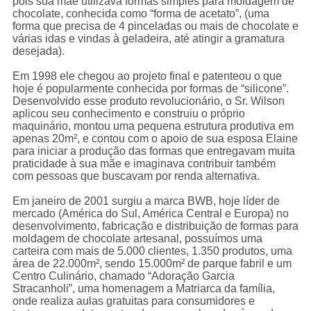
pois sua mãe utilizava formas simples para moldagem de
chocolate, conhecida como “forma de acetato”, (uma
forma que precisa de 4 pinceladas ou mais de chocolate e
várias idas e vindas à geladeira, até atingir a gramatura
desejada).
Em 1998 ele chegou ao projeto final e patenteou o que
hoje é popularmente conhecida por formas de “silicone”.
Desenvolvido esse produto revolucionário, o Sr. Wilson
aplicou seu conhecimento e construiu o próprio
maquinário, montou uma pequena estrutura produtiva em
apenas 20m², e contou com o apoio de sua esposa Elaine
para iniciar a produção das formas que entregavam muita
praticidade à sua mãe e imaginava contribuir também
com pessoas que buscavam por renda alternativa.
Em janeiro de 2001 surgiu a marca BWB, hoje líder de
mercado (América do Sul, América Central e Europa) no
desenvolvimento, fabricação e distribuição de formas para
moldagem de chocolate artesanal, possuímos uma
carteira com mais de 5.000 clientes, 1.350 produtos, uma
rea de 22.000m², sendo 15.000m² de parque fabril e um
Centro Culinário, chamado “Adoração Garcia
Stracanholi”, uma homenagem a Matriarca da família,
onde realiza aulas gratuitas para consumidores e