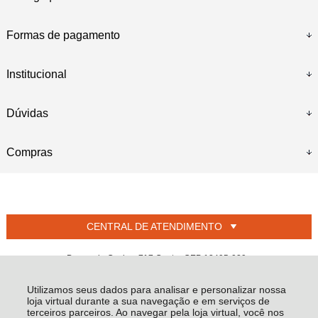
Formas de pagamento
Institucional
Dúvidas
Compras
CENTRAL DE ATENDIMENTO
Duque de Caxias, 717 Centro CEP 13495-029 -
Iracemápolis - SP
Utilizamos seus dados para analisar e personalizar nossa
L PEDROSO JUNIOR - CNPJ: 01.805.892/0001-60
loja virtual durante a sua navegação e em serviços de
Todos os direitos reservados
-
Welban
-
2026
terceiros parceiros. Ao navegar pela loja virtual, você nos