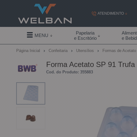
ATENDIMENTO
(19) 99855-
Papelaria
Alimen
MENU
e Escritório
e Bebi
(19)
Página Inicial
Confeitaria
Utensílios
Formas de Acetat
contato@welban.com
Forma Acetato SP 91 Truf
Segunda à sexta - 08:3
Cod. do Produto: 355883
09:00h à