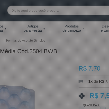
7892
tos
Artigos
Produtos
Desc
das
para Festas
de Limpeza
e Em
 99855-7892
o
Formas de Acetato Simples
.br
a Média Cód.3504 BWB
0h às 18:00h Sábados -
s 14:00h
R$ 7,70
1x
de
R$ 7,
R$ 7,
QUANTIDADE: