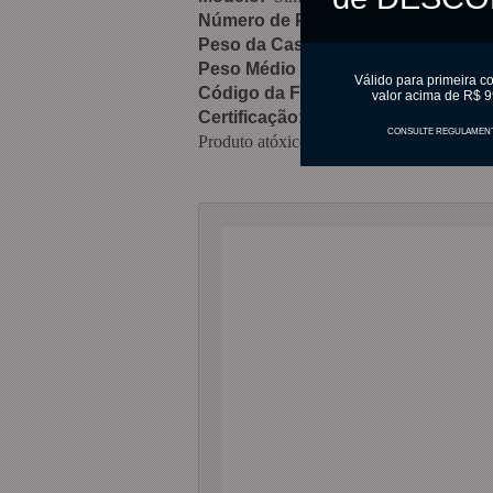
Número de Partes:
1 parte acetato
Peso da Casca:
40 gramas
Peso Médio Final:
Variável
Válido para primeira c
Código da Forma:
3504
valor acima de R$ 9
Certificação:
ISO9001:2015
CONSULTE REGULAMEN
Produto atóxico e sem validade.