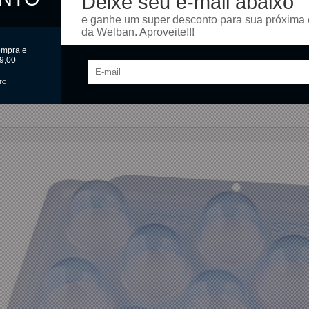
Deixe seu e-mail abaixo
e ganhe um super desconto para sua próxima
da Welban. Aproveite!!!
ompra e
9,00
TO