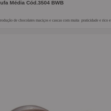
Trufa Média Cód.3504 BWB
 produção de chocolates maciços e cascas com muita praticidade e rico e