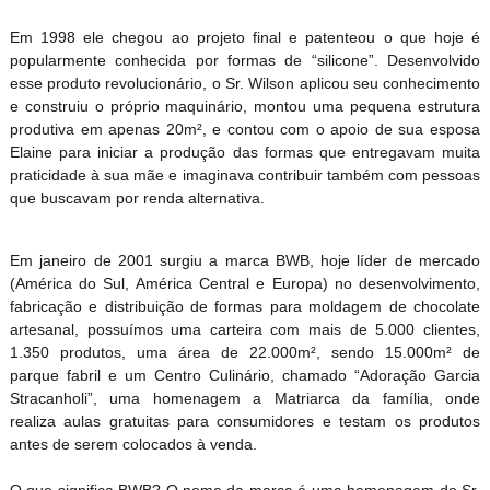
Em 1998 ele chegou ao projeto final e patenteou o que hoje é
popularmente conhecida por formas de “silicone”. Desenvolvido
esse produto revolucionário, o Sr. Wilson aplicou seu conhecimento
e construiu o próprio maquinário, montou uma pequena estrutura
produtiva em apenas 20m², e contou com o apoio de sua esposa
Elaine para iniciar a produção das formas que entregavam muita
praticidade à sua mãe e imaginava contribuir também com pessoas
que buscavam por renda alternativa.
Em janeiro de 2001 surgiu a marca BWB, hoje líder de mercado
(América do Sul, América Central e Europa) no desenvolvimento,
fabricação e distribuição de formas para moldagem de chocolate
artesanal, possuímos uma carteira com mais de 5.000 clientes,
1.350 produtos, uma área de 22.000m², sendo 15.000m² de
parque fabril e um Centro Culinário, chamado “Adoração Garcia
Stracanholi”, uma homenagem a Matriarca da família, onde
realiza aulas gratuitas para consumidores e testam os produtos
antes de serem colocados à venda.
O que significa BWB? O nome da marca é uma homenagem do Sr.