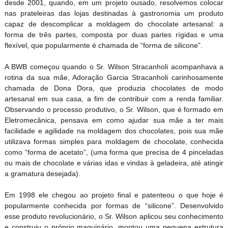
desde 2001, quando, em um projeto ousado, resolvemos colocar
nas prateleiras das lojas destinadas à gastronomia um produto
capaz de descomplicar a moldagem do chocolate artesanal: a
forma de três partes, composta por duas partes rígidas e uma
flexível, que popularmente é chamada de “forma de silicone”.
A BWB começou quando o Sr. Wilson Stracanholi acompanhava a
rotina da sua mãe, Adoração Garcia Stracanholi carinhosamente
chamada de Dona Dora, que produzia chocolates de modo
artesanal em sua casa, a fim de contribuir com a renda familiar.
Observando o processo produtivo, o Sr. Wilson, que é formado em
Eletromecânica, pensava em como ajudar sua mãe a ter mais
facilidade e agilidade na moldagem dos chocolates, pois sua mãe
utilizava formas simples para moldagem de chocolate, conhecida
como “forma de acetato”, (uma forma que precisa de 4 pinceladas
ou mais de chocolate e várias idas e vindas à geladeira, até atingir
a gramatura desejada).
Em 1998 ele chegou ao projeto final e patenteou o que hoje é
popularmente conhecida por formas de “silicone”. Desenvolvido
esse produto revolucionário, o Sr. Wilson aplicou seu conhecimento
e construiu o próprio maquinário, montou uma pequena estrutura