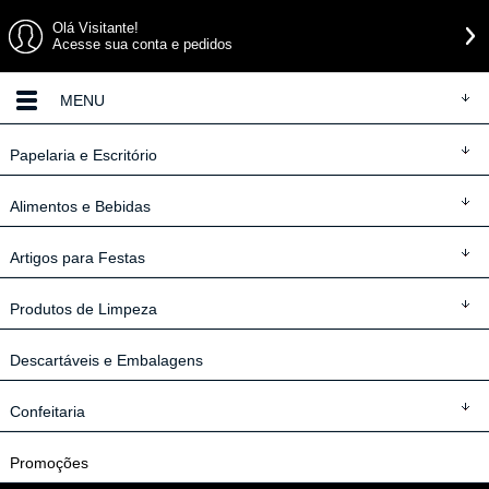
Olá Visitante!
Acesse sua conta e pedidos
MENU
Papelaria
e Escritório
Alimentos
e Bebidas
Artigos
para Festas
Produtos
de Limpeza
Descartáveis
e Embalagens
Confeitaria
Promoções