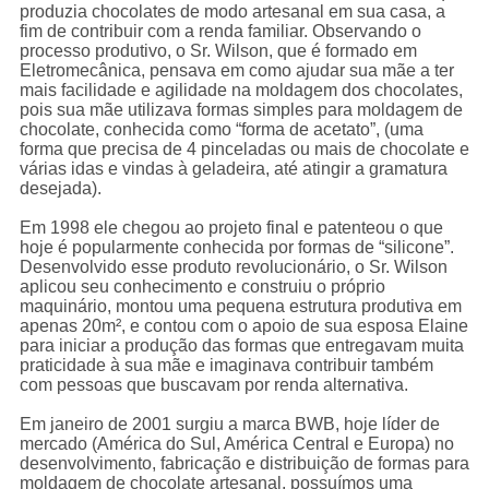
produzia chocolates de modo artesanal em sua casa, a
fim de contribuir com a renda familiar. Observando o
processo produtivo, o Sr. Wilson, que é formado em
Eletromecânica, pensava em como ajudar sua mãe a ter
mais facilidade e agilidade na moldagem dos chocolates,
pois sua mãe utilizava formas simples para moldagem de
chocolate, conhecida como “forma de acetato”, (uma
forma que precisa de 4 pinceladas ou mais de chocolate e
várias idas e vindas à geladeira, até atingir a gramatura
desejada).
Em 1998 ele chegou ao projeto final e patenteou o que
hoje é popularmente conhecida por formas de “silicone”.
Desenvolvido esse produto revolucionário, o Sr. Wilson
aplicou seu conhecimento e construiu o próprio
maquinário, montou uma pequena estrutura produtiva em
apenas 20m², e contou com o apoio de sua esposa Elaine
para iniciar a produção das formas que entregavam muita
praticidade à sua mãe e imaginava contribuir também
com pessoas que buscavam por renda alternativa.
Em janeiro de 2001 surgiu a marca BWB, hoje líder de
mercado (América do Sul, América Central e Europa) no
desenvolvimento, fabricação e distribuição de formas para
moldagem de chocolate artesanal, possuímos uma