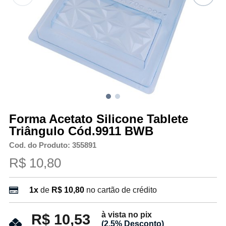
Forma Acetato Silicone Tablete
Triângulo Cód.9911 BWB
Cod. do Produto: 355891
R$ 10,80
1x
de
R$ 10,80
no cartão de crédito
à vista no pix
R$ 10,53
(2.5% Desconto)