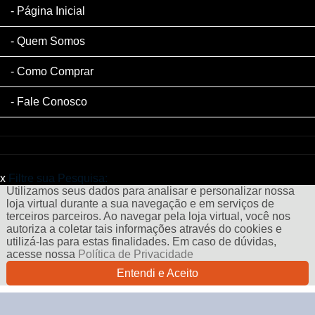
Página Inicial
Quem Somos
Como Comprar
Fale Conosco
x
Filtre sua Pesquisa:
Utilizamos seus dados para analisar e personalizar nossa
loja virtual durante a sua navegação e em serviços de
terceiros parceiros. Ao navegar pela loja virtual, você nos
autoriza a coletar tais informações através do cookies e
utilizá-las para estas finalidades. Em caso de dúvidas,
acesse nossa
Política de Privacidade
Entendi e Aceito