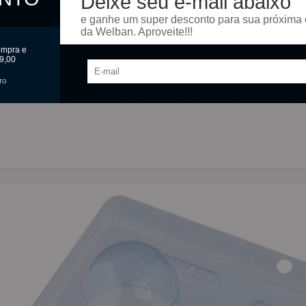
Deixe seu e-mail abaixo
e ganhe um super desconto para sua próxima
x 39mm (A)
da Welban. Aproveite!!!
ompra e
e acetato e 1 película de silicone)
9,00
TO