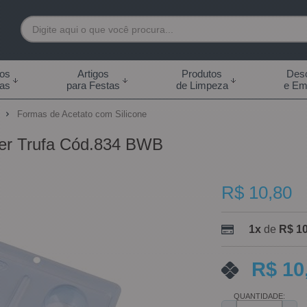
7892
tos
Artigos
Produtos
Desc
das
para Festas
de Limpeza
e Em
 99855-7892
o
Formas de Acetato com Silicone
.br
per Trufa Cód.834 BWB
0h às 18:00h Sábados -
s 14:00h
R$ 10,80
1x
de
R$ 10
R$ 10
QUANTIDADE: