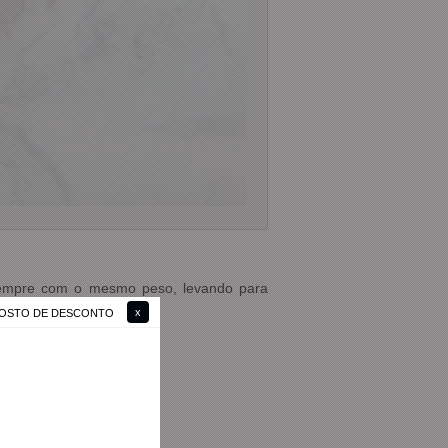
o sempre com o mesmo peso, levando para
 GOSTO DE DESCONTO