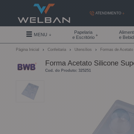
ATENDIMENTO
(19) 99855-
Papelaria
Alimen
MENU
e Escritório
e Bebi
(19)
Página Inicial
Confeitaria
Utensílios
Formas de Acetat
contato@welban.com
Forma Acetato Silicone Su
Segunda à sexta - 08:3
Cod. do Produto: 325251
09:00h à