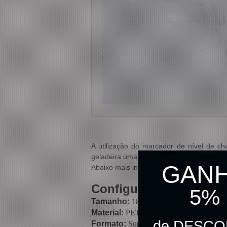
A utilização do marcador de nível de c
geladeira uma única vez.
GAN
Abaixo mais informações do produto e sua
Configuração do Produ
5%
Tamanho:
185mm x 245mm
Material:
PET, Polietileno e pigmento
de DESC
Formato:
Super Trufa