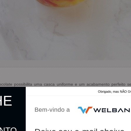
hocolate possibilita uma casca uniforme e um acabamento perfeit
Obrigado, mas NÃO
HE
s instruções de uso.
to
Bem-vindo a
ONTO