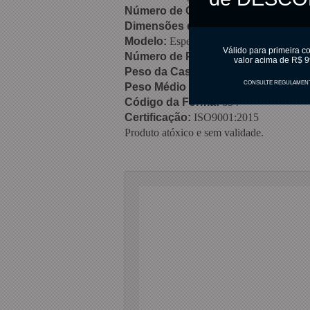
Número de Cascas:
4 cascas
Dimensões do Formato
: 45mm (L) 
Modelo:
Especial
Válido para primeira c
Número de Partes:
3 partes (2 partes d
valor acima de R$ 9
Peso da Casca:
15 gramas
CONSULTE REGULAMEN
Peso Médio Final:
58 gramas
Código da Forma:
834
Certificação:
ISO9001:2015
Produto atóxico e sem validade.