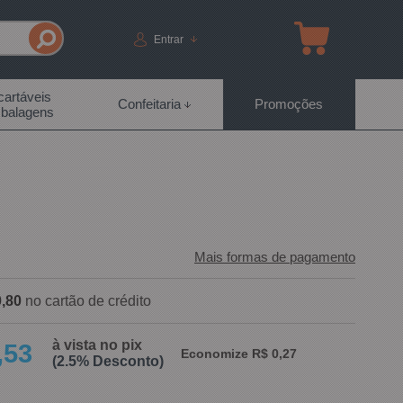
Entrar
artáveis
Confeitaria
Promoções
balagens
Mais formas de pagamento
,80
no cartão de crédito
à vista no pix
,53
Economize R$ 0,27
(2.5% Desconto)