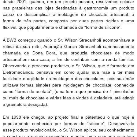
desde 2001, quando, em um projeto ousado, resolvemos colocar
nas prateleiras das lojas destinadas à gastronomia um produto
capaz de descomplicar a moldagem do chocolate artesanal: a
forma de três partes, composta por duas partes rígidas e uma
flexível, que popularmente é chamada de “forma de silicone”.
A BWB começou quando o Sr. Wilson Stracanholi acompanhava a
rotina da sua mãe, Adoração Garcia Stracanholi carinhosamente
chamada de Dona Dora, que produzia chocolates de modo
artesanal em sua casa, a fim de contribuir com a renda familiar.
Observando o processo produtivo, o Sr. Wilson, que é formado em
Eletromecânica, pensava em como ajudar sua mãe a ter mais
facilidade e agilidade na moldagem dos chocolates, pois sua mãe
utilizava formas simples para moldagem de chocolate, conhecida
como “forma de acetato”, (uma forma que precisa de 4 pinceladas
ou mais de chocolate e várias idas e vindas à geladeira, até atingir
a gramatura desejada).
Em 1998 ele chegou ao projeto final e patenteou o que hoje é
popularmente conhecida por formas de “silicone”. Desenvolvido
esse produto revolucionário, o Sr. Wilson aplicou seu conhecimento
e construiu o próprio maquinário, montou uma pequena estrutura