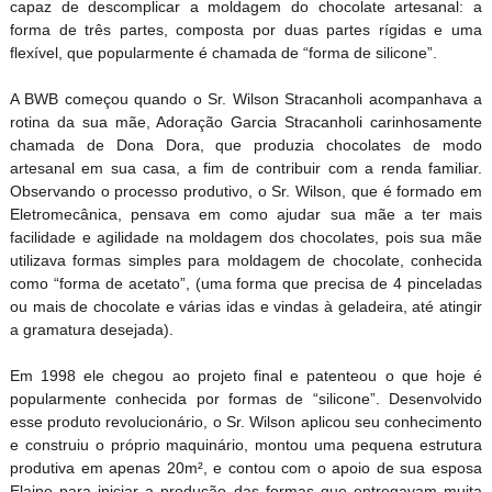
capaz de descomplicar a moldagem do chocolate artesanal: a
forma de três partes, composta por duas partes rígidas e uma
flexível, que popularmente é chamada de “forma de silicone”.
A BWB começou quando o Sr. Wilson Stracanholi acompanhava a
rotina da sua mãe, Adoração Garcia Stracanholi carinhosamente
chamada de Dona Dora, que produzia chocolates de modo
artesanal em sua casa, a fim de contribuir com a renda familiar.
Observando o processo produtivo, o Sr. Wilson, que é formado em
Eletromecânica, pensava em como ajudar sua mãe a ter mais
facilidade e agilidade na moldagem dos chocolates, pois sua mãe
utilizava formas simples para moldagem de chocolate, conhecida
como “forma de acetato”, (uma forma que precisa de 4 pinceladas
ou mais de chocolate e várias idas e vindas à geladeira, até atingir
a gramatura desejada).
Em 1998 ele chegou ao projeto final e patenteou o que hoje é
popularmente conhecida por formas de “silicone”. Desenvolvido
esse produto revolucionário, o Sr. Wilson aplicou seu conhecimento
e construiu o próprio maquinário, montou uma pequena estrutura
produtiva em apenas 20m², e contou com o apoio de sua esposa
Elaine para iniciar a produção das formas que entregavam muita