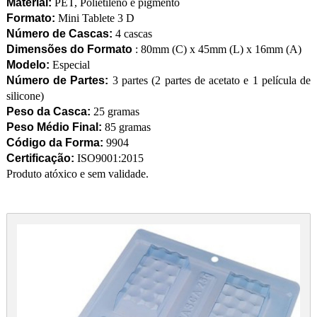
Material:
PET, Polietileno e pigmento
Formato:
Mini Tablete 3 D
Número de Cascas:
4 cascas
Dimensões do Formato
: 80mm (C) x 45mm (L) x 16mm (A)
Modelo:
Especial
Número de Partes:
3 partes (2 partes de acetato e 1 película de
silicone)
Peso da Casca:
25 gramas
Peso Médio Final:
85 gramas
Código da Forma:
9904
Certificação:
ISO9001:2015
Produto atóxico e sem validade.