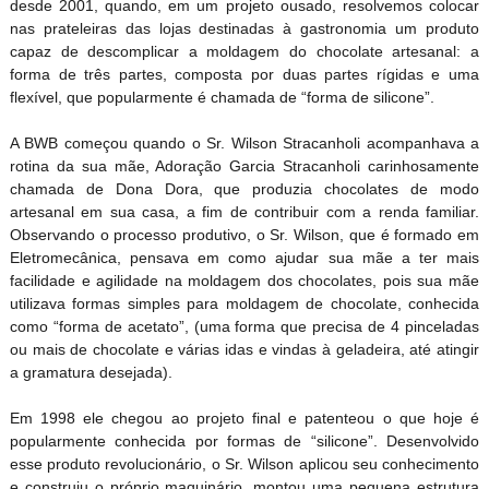
desde 2001, quando, em um projeto ousado, resolvemos colocar
nas prateleiras das lojas destinadas à gastronomia um produto
capaz de descomplicar a moldagem do chocolate artesanal: a
forma de três partes, composta por duas partes rígidas e uma
flexível, que popularmente é chamada de “forma de silicone”.
A BWB começou quando o Sr. Wilson Stracanholi acompanhava a
rotina da sua mãe, Adoração Garcia Stracanholi carinhosamente
chamada de Dona Dora, que produzia chocolates de modo
artesanal em sua casa, a fim de contribuir com a renda familiar.
Observando o processo produtivo, o Sr. Wilson, que é formado em
Eletromecânica, pensava em como ajudar sua mãe a ter mais
facilidade e agilidade na moldagem dos chocolates, pois sua mãe
utilizava formas simples para moldagem de chocolate, conhecida
como “forma de acetato”, (uma forma que precisa de 4 pinceladas
ou mais de chocolate e várias idas e vindas à geladeira, até atingir
a gramatura desejada).
Em 1998 ele chegou ao projeto final e patenteou o que hoje é
popularmente conhecida por formas de “silicone”. Desenvolvido
esse produto revolucionário, o Sr. Wilson aplicou seu conhecimento
e construiu o próprio maquinário, montou uma pequena estrutura