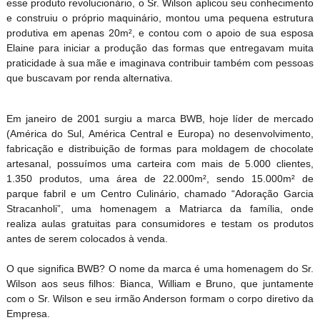
esse produto revolucionário, o Sr. Wilson aplicou seu conhecimento
e construiu o próprio maquinário, montou uma pequena estrutura
produtiva em apenas 20m², e contou com o apoio de sua esposa
Elaine para iniciar a produção das formas que entregavam muita
praticidade à sua mãe e imaginava contribuir também com pessoas
que buscavam por renda alternativa.
Em janeiro de 2001 surgiu a marca BWB, hoje líder de mercado
(América do Sul, América Central e Europa) no desenvolvimento,
fabricação e distribuição de formas para moldagem de chocolate
artesanal, possuímos uma carteira com mais de 5.000 clientes,
1.350 produtos, uma área de 22.000m², sendo 15.000m² de
parque fabril e um Centro Culinário, chamado “Adoração Garcia
Stracanholi”, uma homenagem a Matriarca da família, onde
realiza aulas gratuitas para consumidores e testam os produtos
antes de serem colocados à venda.
O que significa BWB? O nome da marca é uma homenagem do Sr.
Wilson aos seus filhos: Bianca, William e Bruno, que juntamente
com o Sr. Wilson e seu irmão Anderson formam o corpo diretivo da
Empresa.