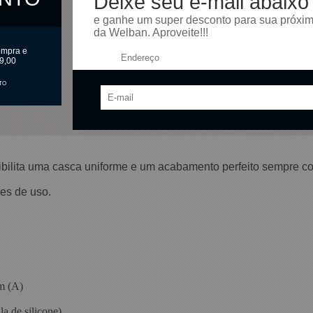
Deixe seu e-mail abaixo
e ganhe um super desconto para sua próxi
da Welban. Aproveite!!!
ompra e
Endereço:
9,00
TO
ssibilita uma casca uniforme e um acabamento perfeito sempre
es de uso.
m (A)
la de silicone)