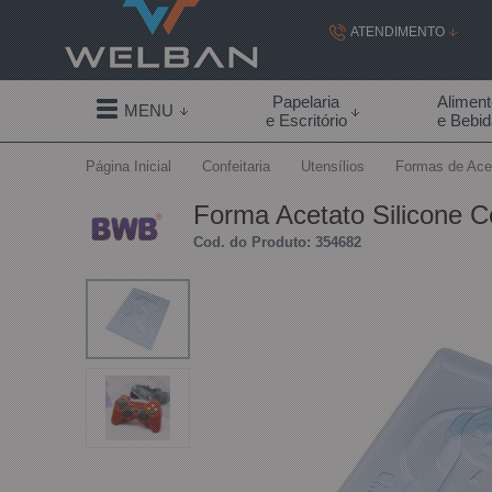
ATENDIMENTO
(19) 99855-
Papelaria
Alimen
MENU
e Escritório
e Bebi
(19)
Página Inicial
Confeitaria
Utensílios
Formas de Ace
contato@welban.com
Forma Acetato Silicone 
Segunda à sexta - 08:3
Cod. do Produto: 354682
09:00h à