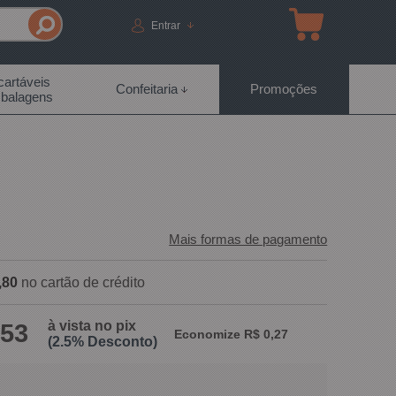
Entrar
artáveis
Confeitaria
Promoções
balagens
Mais formas de pagamento
,80
no cartão de crédito
à vista no pix
,53
Economize R$ 0,27
(2.5% Desconto)