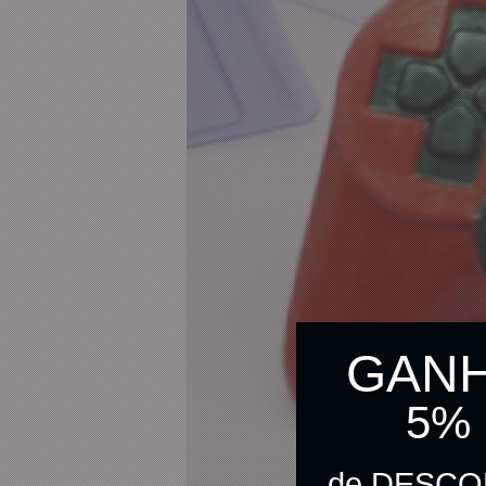
GAN
5%
de DESC