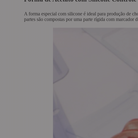
A forma especial com silicone é ideal para produção de ch
partes são compostas por uma parte rígida com marcador de 