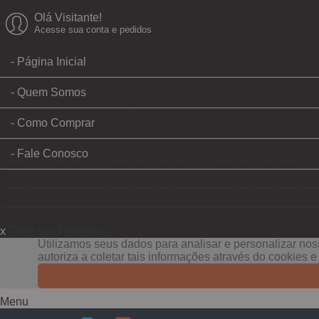
Olá Visitante!
Acesse sua conta e pedidos
Página Inicial
Quem Somos
Como Comprar
Fale Conosco
x
Filtre sua Pesquisa:
Utilizamos seus dados para analisar e personalizar noss
autoriza a coletar tais informações através do cookies 
Menu