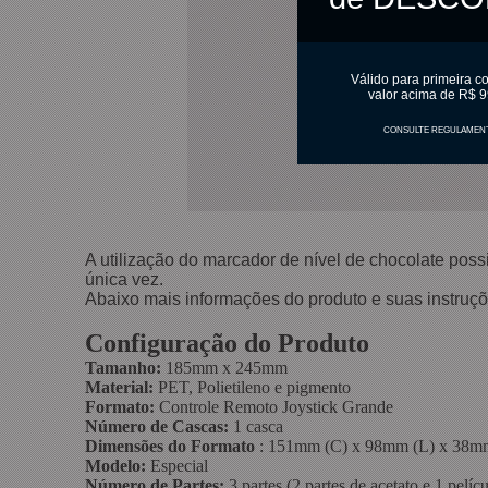
Válido para primeira c
valor acima de R$ 9
CONSULTE REGULAMEN
A utilização do marcador de nível de chocolate po
única vez.
Abaixo mais informações do produto e suas instruçõ
Configuração do Produto
Tamanho:
185mm x 245mm
Material:
PET, Polietileno e pigmento
Formato:
Controle Remoto Joystick Grande
Número de Cascas:
1 casca
Dimensões do Formato
: 151mm (C) x 98mm (L) x 38m
Modelo:
Especial
Número de Partes:
3 partes (2 partes de acetato e 1 pelícu