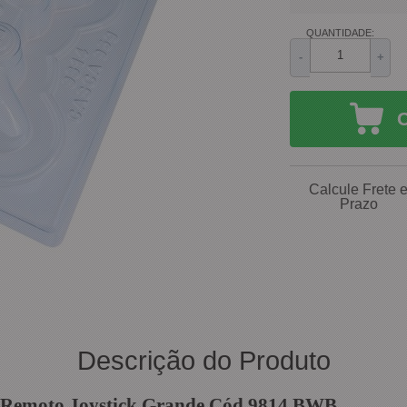
QUANTIDADE:
-
+
Calcule Frete 
Prazo
Descrição do Produto
le Remoto Joystick Grande Cód.9814 BWB