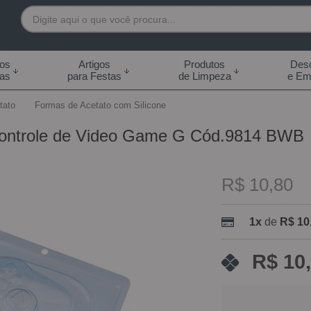
7892
tos
Artigos
Produtos
Desc
das
para Festas
de Limpeza
e Em
 99855-7892
tato
Formas de Acetato com Silicone
.br
Controle de Video Game G Cód.9814 BWB
0h às 18:00h Sábados -
s 14:00h
R$ 10,80
1x
de
R$ 10
R$ 10