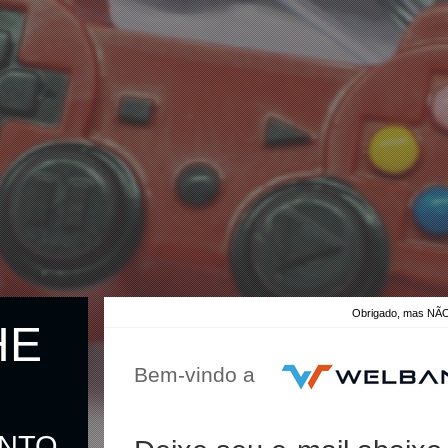
Obrigado, mas 
HE
Bem-vindo a
ONTO