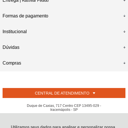
Entrega |
Rastrear Pedido
Formas de pagamento
Institucional
Dúvidas
Compras
CENTRAL DE ATENDIMENTO
Duque de Caxias, 717 Centro CEP 13495-029 -
Iracemápolis - SP
L PEDROSO JUNIOR - CNPJ: 01.805.892/0001-60
Todos os direitos reservados
-
Welban
-
2026
Utilizamos seus dados para analisar e personalizar nossa