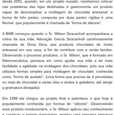
desde 2001, quando, em um projeto ousado, resolvemos colocar
nas prateleiras das lojas destinadas à gastronomia um produto
capaz de descomplicar a moldagem do chocolate artesanal: a
forma de três partes, composta por duas partes rígidas e uma
flexível, que popularmente é chamada de “forma de silicone”.
A BWB começou quando o Sr. Wilson Stracanholi acompanhava a
rotina da sua mãe, Adoração Garcia Stracanholi carinhosamente
chamada de Dona Dora, que produzia chocolates de modo
artesanal em sua casa, a fim de contribuir com a renda familiar.
Observando o processo produtivo, o Sr. Wilson, que é formado em
Eletromecânica, pensava em como ajudar sua mãe a ter mais
facilidade e agilidade na moldagem dos chocolates, pois sua mãe
utilizava formas simples para moldagem de chocolate, conhecida
como “forma de acetato”, (uma forma que precisa de 4 pinceladas
ou mais de chocolate e várias idas e vindas à geladeira, até atingir
a gramatura desejada).
Em 1998 ele chegou ao projeto final e patenteou o que hoje é
popularmente conhecida por formas de “silicone”. Desenvolvido
esse produto revolucionário, o Sr. Wilson aplicou seu conhecimento
e construiu o próprio maquinário, montou uma pequena estrutura