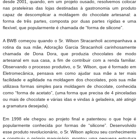
desde 2001, quando, em um projeto ousado, resolvemos colocar
nas prateleiras das lojas destinadas à gastronomia um produto
capaz de descomplicar a moldagem do chocolate artesanal: a
forma de três partes, composta por duas partes rígidas e uma
flexível, que popularmente é chamada de “forma de silicone”.
A BWB começou quando o Sr. Wilson Stracanholi acompanhava a
rotina da sua mãe, Adoração Garcia Stracanholi carinhosamente
chamada de Dona Dora, que produzia chocolates de modo
artesanal em sua casa, a fim de contribuir com a renda familiar.
Observando o processo produtivo, o Sr. Wilson, que é formado em
Eletromecânica, pensava em como ajudar sua mãe a ter mais
facilidade e agilidade na moldagem dos chocolates, pois sua mãe
utilizava formas simples para moldagem de chocolate, conhecida
como “forma de acetato”, (uma forma que precisa de 4 pinceladas
ou mais de chocolate e várias idas e vindas à geladeira, até atingir
a gramatura desejada).
Em 1998 ele chegou ao projeto final e patenteou o que hoje é
popularmente conhecida por formas de “silicone”. Desenvolvido
esse produto revolucionário, o Sr. Wilson aplicou seu conhecimento
e construiu o próprio maquinário, montou uma pequena estrutura