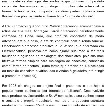
nas prateleiras das lojas destinadas à gastronomia um produto
capaz de descomplicar a moldagem do chocolate artesanal: a
forma de três partes, composta por duas partes rígidas e uma
flexível, que popularmente é chamada de “forma de silicone”.
A BWB começou quando o Sr. Wilson Stracanholi acompanhava a
rotina da sua mãe, Adoração Garcia Stracanholi carinhosamente
chamada de Dona Dora, que produzia chocolates de modo
artesanal em sua casa, a fim de contribuir com a renda familiar.
Observando o processo produtivo, o Sr. Wilson, que é formado em
Eletromecânica, pensava em como ajudar sua mãe a ter mais
facilidade e agilidade na moldagem dos chocolates, pois sua mãe
utilizava formas simples para moldagem de chocolate, conhecida
como “forma de acetato”, (uma forma que precisa de 4 pinceladas
ou mais de chocolate e várias idas e vindas à geladeira, até atingir
a gramatura desejada).
Em 1998 ele chegou ao projeto final e patenteou o que hoje é
popularmente conhecida por formas de “silicone”. Desenvolvido
esse produto revolucionário, o Sr. Wilson aplicou seu conhecimento
e construiu o próprio maquinário, montou uma pequena estrutura
produtiva em apenas 20m², e contou com o apoio de sua esposa