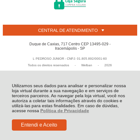
CENTRAL DE ATENDIMENTO
Duque de Caxias, 717 Centro CEP 13495-029 -
Iracemápolis - SP
L PEDROSO JUNIOR - CNPJ: 01.805.892/0001-60
Todos os direitos reservados
-
Welban
-
2026
Utilizamos seus dados para analisar e personalizar nossa
loja virtual durante a sua navegação e em serviços de
terceiros parceiros. Ao navegar pela loja virtual, você nos
autoriza a coletar tais informações através do cookies e
utilizá-las para estas finalidades. Em caso de dúvidas,
acesse nossa
Política de Privacidade
Entendi e Aceito
R$ 4,80
COMPRAR