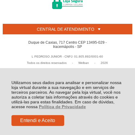
CENTRAL DE ATENDIMENTO
Duque de Caxias, 717 Centro CEP 13495-029 -
Iracemápolis - SP
L PEDROSO JUNIOR - CNPJ: 01.805.892/0001-60
Todos os direitos reservados
-
Welban
-
2026
Utilizamos seus dados para analisar e personalizar nossa
loja virtual durante a sua navegação e em serviços de
terceiros parceiros. Ao navegar pela loja virtual, você nos
autoriza a coletar tais informações através do cookies e
utilizá-las para estas finalidades. Em caso de dúvidas,
acesse nossa
Política de Privacidade
Entendi e Aceito
R$ 4,80
COMPRAR