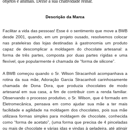
objetos e animais. Deixe a sua criatividade reinar.
Descrição da Marca
Facilitar a vida das pessoas! Esse é o sentimento que move a BWB
desde 2001, quando, em um projeto ousado, resolvemos colocar
nas prateleiras das lojas destinadas à gastronomia um produto
capaz de descomplicar a moldagem do chocolate artesanal: a
forma de três partes, composta por duas partes rígidas e uma
flexível, que popularmente é chamada de “forma de silicone”.
A BWB começou quando o Sr. Wilson Stracanholi acompanhava a
rotina da sua mãe, Adoração Garcia Stracanholi carinhosamente
chamada de Dona Dora, que produzia chocolates de modo
artesanal em sua casa, a fim de contribuir com a renda familiar.
Observando o processo produtivo, o Sr. Wilson, que é formado em
Eletromecânica, pensava em como ajudar sua mãe a ter mais
facilidade e agilidade na moldagem dos chocolates, pois sua mãe
utilizava formas simples para moldagem de chocolate, conhecida
como “forma de acetato”, (uma forma que precisa de 4 pinceladas
ou mais de chocolate e várias idas e vindas à geladeira, até atingir