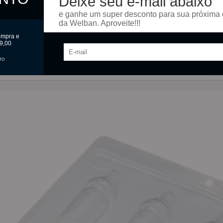
Deixe seu e-mail abaixo
e ganhe um super desconto para sua próxima
da Welban. Aproveite!!!
ompra e
9,00
TO