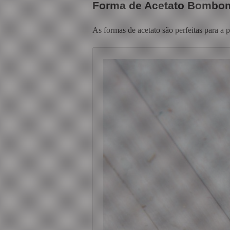
Forma de Acetato Bombo
As formas de acetato são perfeitas para a