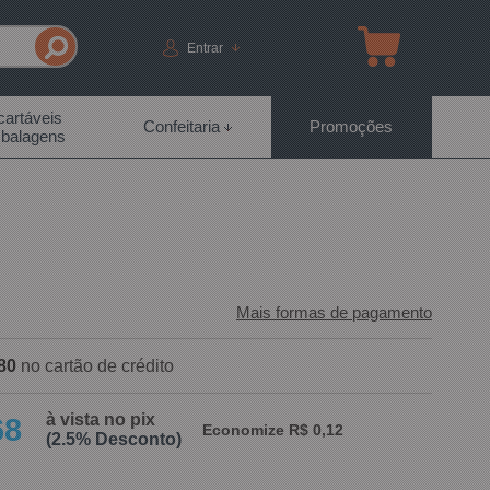
Entrar
artáveis
Confeitaria
Promoções
balagens
Mais formas de pagamento
80
no cartão de crédito
à vista no pix
68
Economize R$ 0,12
(2.5% Desconto)