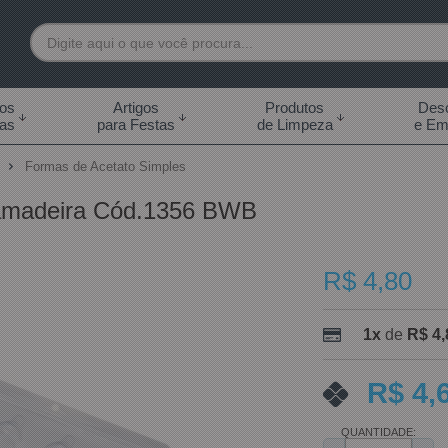
7892
tos
Artigos
Produtos
Desc
das
para Festas
de Limpeza
e Em
 99855-7892
o
Formas de Acetato Simples
.br
madeira Cód.1356 BWB
0h às 18:00h Sábados -
s 14:00h
R$ 4,80
1x
de
R$ 4,
R$ 4,
QUANTIDADE: