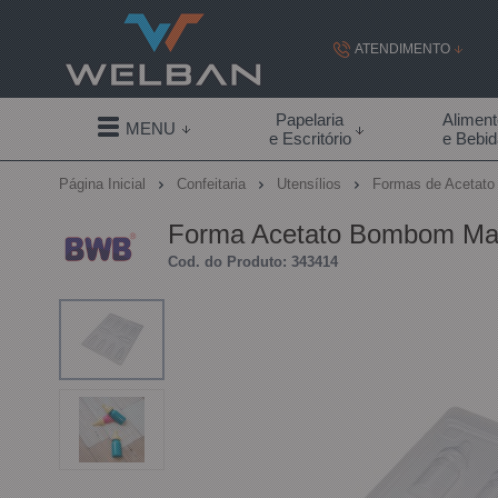
ATENDIMENTO
(19) 99855-
Papelaria
Alimen
MENU
e Escritório
e Bebi
(19)
Página Inicial
Confeitaria
Utensílios
Formas de Acetat
contato@welban.com
Forma Acetato Bombom Ma
Segunda à sexta - 08:3
Cod. do Produto: 343414
09:00h à