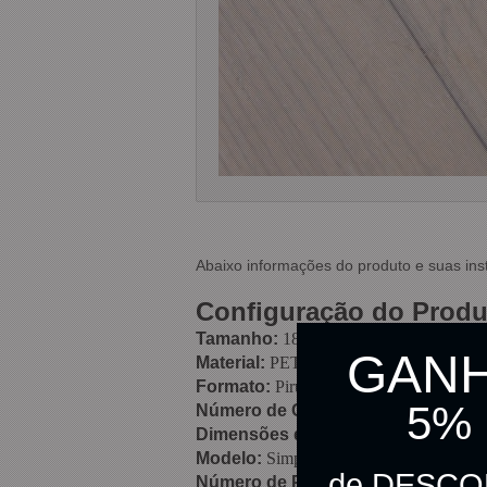
Abaixo informações do produto e suas ins
Configuração do Produ
Tamanho:
185mm x 245mm
GAN
Material:
PET
Formato:
Pirulito Avião
5%
Número de Cascas:
10 cascas
Dimensões do Formato
: 65mm (C) 
Modelo:
Simples
de DESC
Número de Partes:
1 parte acetato