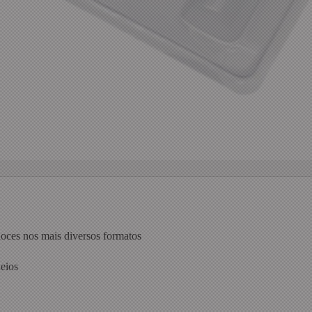
doces nos mais diversos formatos
heios