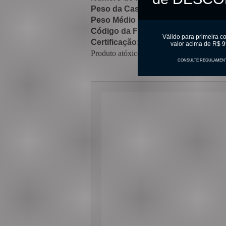
Peso da Casca:
13 gramas
Peso Médio Final:
Variável
Código da Forma:
1356
Válido para primeira c
Certificação:
ISO9001:2015
valor acima de R$ 9
Produto atóxico e sem validade.
CONSULTE REGULAMEN