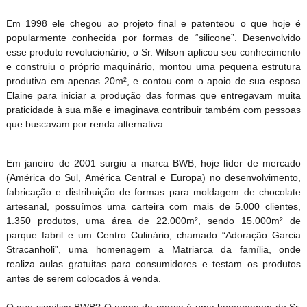
Em 1998 ele chegou ao projeto final e patenteou o que hoje é
popularmente conhecida por formas de “silicone”. Desenvolvido
esse produto revolucionário, o Sr. Wilson aplicou seu conhecimento
e construiu o próprio maquinário, montou uma pequena estrutura
produtiva em apenas 20m², e contou com o apoio de sua esposa
Elaine para iniciar a produção das formas que entregavam muita
praticidade à sua mãe e imaginava contribuir também com pessoas
que buscavam por renda alternativa.
Em janeiro de 2001 surgiu a marca BWB, hoje líder de mercado
(América do Sul, América Central e Europa) no desenvolvimento,
fabricação e distribuição de formas para moldagem de chocolate
artesanal, possuímos uma carteira com mais de 5.000 clientes,
1.350 produtos, uma área de 22.000m², sendo 15.000m² de
parque fabril e um Centro Culinário, chamado “Adoração Garcia
Stracanholi”, uma homenagem a Matriarca da família, onde
realiza aulas gratuitas para consumidores e testam os produtos
antes de serem colocados à venda.
O que significa BWB? O nome da marca é uma homenagem do Sr.