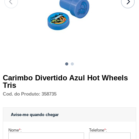
Carimbo Divertido Azul Hot Wheels
Tris
Cod. do Produto: 358735
Avise-me quando chegar
Nome
*
:
Telefone
*
: