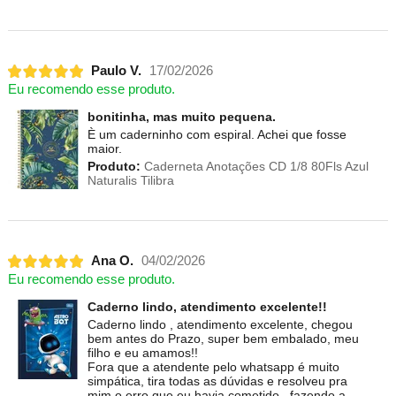
Paulo V.
17/02/2026
Eu recomendo esse produto.
bonitinha, mas muito pequena.
È um caderninho com espiral. Achei que fosse
maior.
Produto:
Caderneta Anotações CD 1/8 80Fls Azul
Naturalis Tilibra
Ana O.
04/02/2026
Eu recomendo esse produto.
Caderno lindo, atendimento excelente!!
Caderno lindo , atendimento excelente, chegou
bem antes do Prazo, super bem embalado, meu
filho e eu amamos!!
Fora que a atendente pelo whatsapp é muito
simpática, tira todas as dúvidas e resolveu pra
mim o erro que eu havia cometido , fazendo a