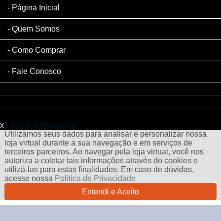
Página Inicial
Quem Somos
Como Comprar
Fale Conosco
x
Filtre sua Pesquisa:
Utilizamos seus dados para analisar e personalizar nossa
loja virtual durante a sua navegação e em serviços de
terceiros parceiros. Ao navegar pela loja virtual, você nos
autoriza a coletar tais informações através do cookies e
utilizá-las para estas finalidades. Em caso de dúvidas,
acesse nossa
Política de Privacidade
Entendi e Aceito