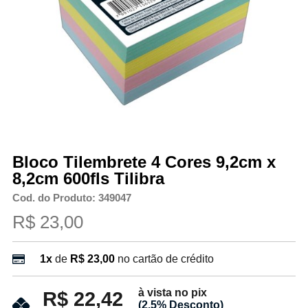
Bloco Tilembrete 4 Cores 9,2cm x
8,2cm 600fls Tilibra
Cod. do Produto: 349047
R$ 23,00
1x
de
R$ 23,00
no cartão de crédito
à vista no pix
R$ 22,42
(2.5% Desconto)