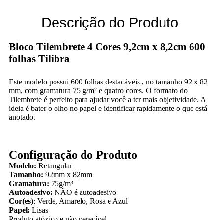
Descrição do Produto
Bloco Tilembrete 4 Cores 9,2cm x 8,2cm 600
folhas Tilibra
Este modelo possui 600 folhas destacáveis , no tamanho 92 x 82
mm, com gramatura 75 g/m² e quatro cores. O formato do
Tilembrete é perfeito para ajudar você a ter mais objetividade. A
ideia é bater o olho no papel e identificar rapidamente o que est
anotado.
Configuração do Produto
Modelo:
Retangular
Tamanho:
92mm x 82mm
Gramatura:
75g/m³
Autoadesivo:
NÃO é autoadesivo
Cor(es)
: Verde, Amarelo, Rosa e Azul
Papel:
Lisas
Produto atóxico e não perecível