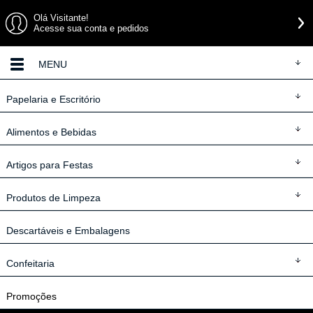
Olá Visitante!
Acesse sua conta e pedidos
MENU
Papelaria
e Escritório
Alimentos
e Bebidas
Artigos
para Festas
Produtos
de Limpeza
Descartáveis
e Embalagens
Confeitaria
Promoções