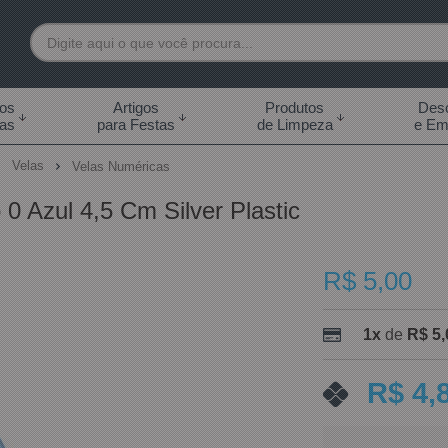
7892
tos
Artigos
Produtos
Desc
das
para Festas
de Limpeza
e Em
 99855-7892
Velas
Velas Numéricas
.br
0 Azul 4,5 Cm Silver Plastic
0h às 18:00h Sábados -
s 14:00h
R$ 5,00
1x
de
R$ 5,
R$ 4,