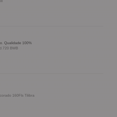
ll
do. Qualidade 100%
ód.720 BWB
orado 160Fls Tilibra