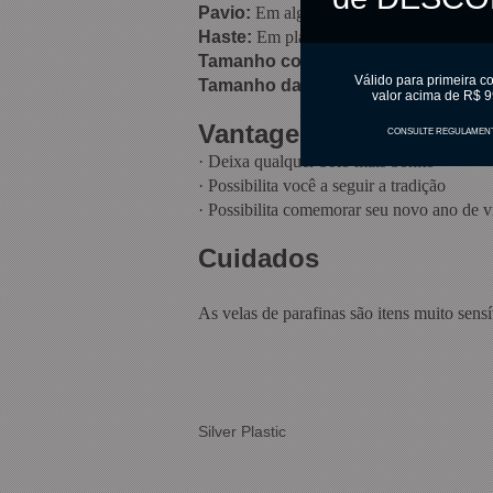
Pavio:
Em algodão
Haste:
Em plástico
Tamanho com haste:
8 cm
Válido para primeira c
Tamanho da vela:
4,5 cm
valor acima de R$ 9
Vantagens
CONSULTE REGULAMEN
·
Deixa qualquer bolo mais bonito
·
Possibilita você a seguir a tradição
·
Possibilita comemorar seu novo ano de v
Cuidados
As velas de parafinas são itens muito sens
Silver Plastic