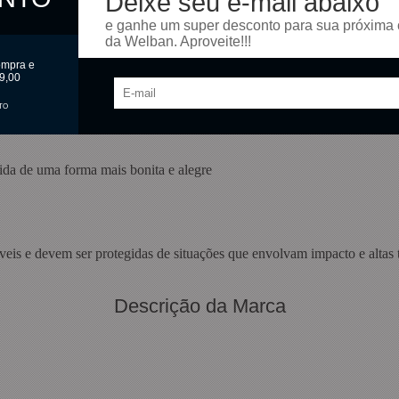
Deixe seu e-mail abaixo
e ganhe um super desconto para sua próxima
da Welban. Aproveite!!!
ompra e
9,00
TO
ida de uma forma mais bonita e alegre
íveis e devem ser protegidas de situações que envolvam impacto e altas 
Descrição da Marca