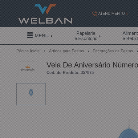
ATENDIMENTO
(19) 99855-
Papelaria
Alimen
MENU
e Escritório
e Bebi
(19)
Página Inicial
Artigos para Festas
Decorações de Festas
contato@welban.com
Vela De Aniversário Número 
Segunda à sexta - 08:3
Cod. do Produto: 357875
09:00h à