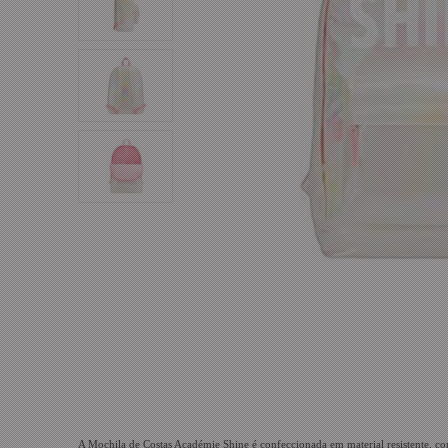
A Mochila de Costas Académie Shine é confeccionada em material resistente, com 