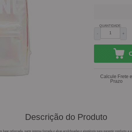
QUANTIDADE:
-
+
Calcule Frete 
Prazo
Descrição do Produto
base reforçada, parte interna forrada e alças acolchoadas e ajustáveis para garantir conforto a