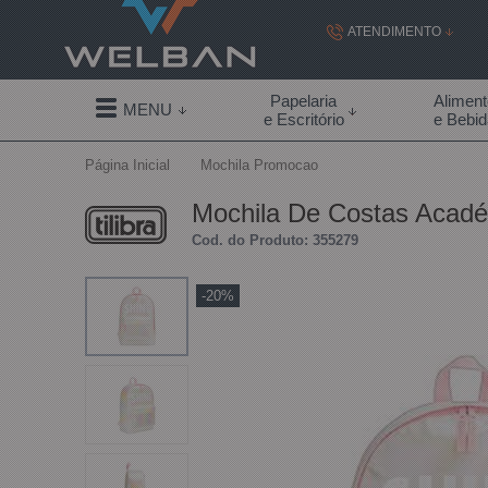
ATENDIMENTO
(19) 99855-
Papelaria
Alimen
MENU
e Escritório
e Bebi
(19)
Página Inicial
Mochila Promocao
contato@welban.com
Mochila De Costas Académ
Segunda à sexta - 08:3
Cod. do Produto: 355279
09:00h à
-20%