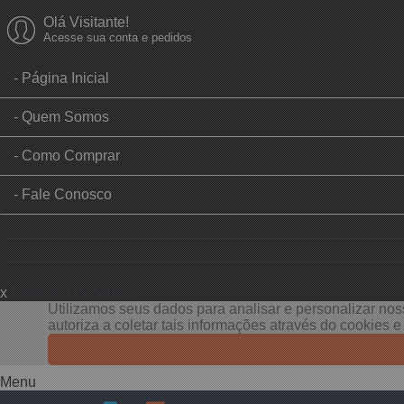
Olá Visitante!
Acesse sua conta e pedidos
Página Inicial
Quem Somos
Como Comprar
Fale Conosco
x
Filtre sua Pesquisa:
Utilizamos seus dados para analisar e personalizar noss
autoriza a coletar tais informações através do cookies 
Menu