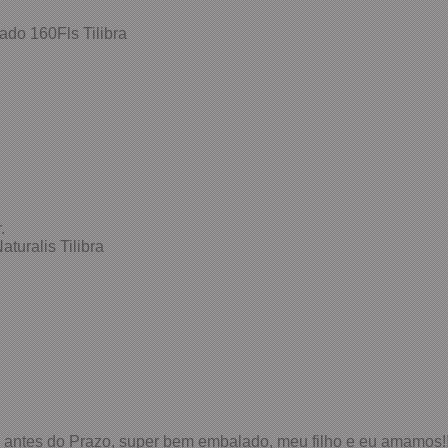
do 160Fls Tilibra
.
turalis Tilibra
 antes do Prazo, super bem embalado, meu filho e eu amamos!