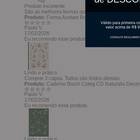
Produto excelente
São as melhores formas que existem no mercado. 
Produto:
Forma Acetato Bombom Carrinhos Cód.
Válido para primeira c
Paulo V.
valor acima de R$ 9
17/02/2026
CONSULTE REGULAMEN
Eu recomendo esse produto.
Lindo e prático
Comprei 3 capas. Todos são lindos demais
Produto:
Caderno Broch Coleg CD Naturalis Decora
Paulo V.
17/02/2026
Eu recomendo esse produto.
Lindo e prático