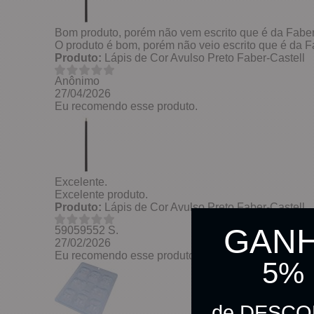
Bom produto, porém não vem escrito que é da Faber
O produto é bom, porém não veio escrito que é da Fa
Produto:
Lápis de Cor Avulso Preto Faber-Castell
Anônimo
27/04/2026
Eu recomendo esse produto.
Excelente.
Excelente produto.
Produto:
Lápis de Cor Avulso Preto Faber-Castell
GAN
59059552 S.
27/02/2026
Eu recomendo esse produto.
5%
de DESC