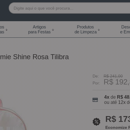
7892
tos
Artigos
Produtos
Desc
das
para Festas
de Limpeza
e Em
 99855-7892
.br
ie Shine Rosa Tilibra
0h às 18:00h Sábados -
s 14:00h
De:
R$ 241,00
R$ 192,
Por:
4x
de
R$ 48
ou até
12x
d
R$ 17
Economize R