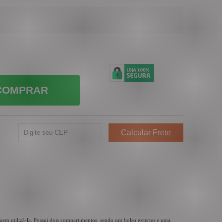
COMPRAR
e
 quem utilizá-la. Possui dois compartimentos, sendo um bolso externo e uma