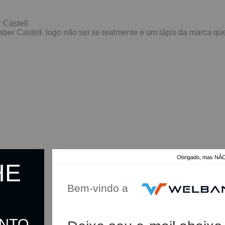
 Castell
ber Castell, logo não sei se realmente é um lápis da marca que
Obrigado, mas 
HE
Bem-vindo a
ONTO