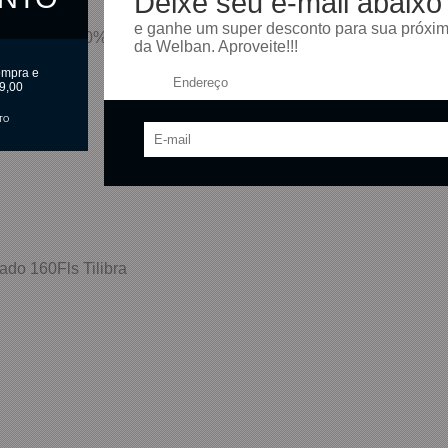
Deixe seu e-mail abaixo
e ganhe um super desconto para sua próxi
Qualidade 100%
da Welban. Aproveite!!!
720 BWB
ompra e
Endereço:
9,00
TO
do 160Fls Tilibra