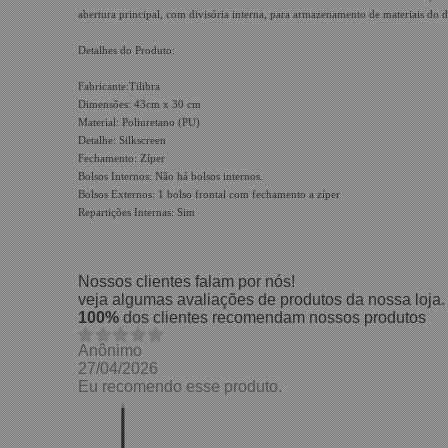
abertura principal, com divisória interna, para armazenamento de materiais do di
Detalhes do Produto:
Fabricante:Tilibra
Dimensões: 43cm x 30 cm
Material: Poliuretano (PU)
Detalhe: Silkscreen
Fechamento: Zíper
Bolsos Internos: Não há bolsos internos.
Bolsos Externos: 1 bolso frontal com fechamento a zíper
Repartições Internas: Sim
Nossos clientes falam por nós!
veja algumas avaliações de produtos da nossa loja.
100%
dos clientes recomendam nossos produtos
Anônimo
27/04/2026
Eu recomendo esse produto.