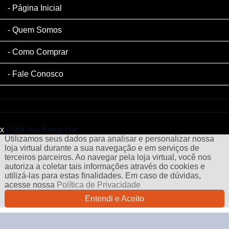
Página Inicial
Quem Somos
Como Comprar
Fale Conosco
x
Filtre sua Pesquisa:
Utilizamos seus dados para analisar e personalizar nossa
loja virtual durante a sua navegação e em serviços de
terceiros parceiros. Ao navegar pela loja virtual, você nos
autoriza a coletar tais informações através do cookies e
utilizá-las para estas finalidades. Em caso de dúvidas,
acesse nossa
Política de Privacidade
Entendi e Aceito