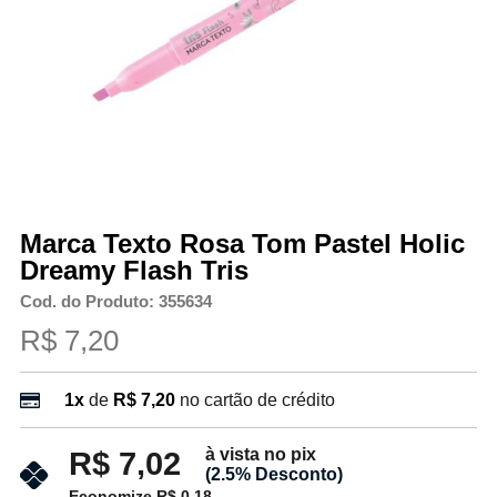
Marca Texto Rosa Tom Pastel Holic
Dreamy Flash Tris
Cod. do Produto: 355634
R$ 7,20
1x
de
R$ 7,20
no cartão de crédito
à vista no pix
R$ 7,02
(2.5% Desconto)
Economize R$ 0,18