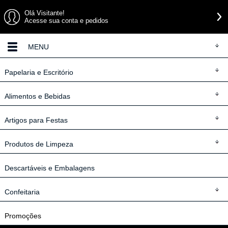
Olá Visitante!
Acesse sua conta e pedidos
MENU
Papelaria
e Escritório
Alimentos
e Bebidas
Artigos
para Festas
Produtos
de Limpeza
Descartáveis
e Embalagens
Confeitaria
Promoções