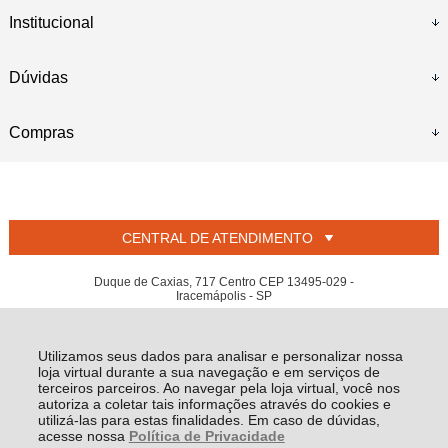
Institucional
Dúvidas
Compras
CENTRAL DE ATENDIMENTO
Duque de Caxias, 717 Centro CEP 13495-029 -
Iracemápolis - SP
L PEDROSO JUNIOR - CNPJ: 01.805.892/0001-60
Todos os direitos reservados
-
Welban
-
2026
Utilizamos seus dados para analisar e personalizar nossa
loja virtual durante a sua navegação e em serviços de
terceiros parceiros. Ao navegar pela loja virtual, você nos
autoriza a coletar tais informações através do cookies e
utilizá-las para estas finalidades. Em caso de dúvidas,
acesse nossa
Política de Privacidade